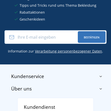
Tipps und Tricks rund ums Thema Bekleidung
Rabattaktionen
Geschenkideen
BESTÄTIGEN
Information zur
Verarbeitung personenbezogener Daten
.
Kundenservice
Über uns
Impressum
AGB
Über uns
Versand und Zahlung
Kundendienst
Für Unternehmen und Organisationen