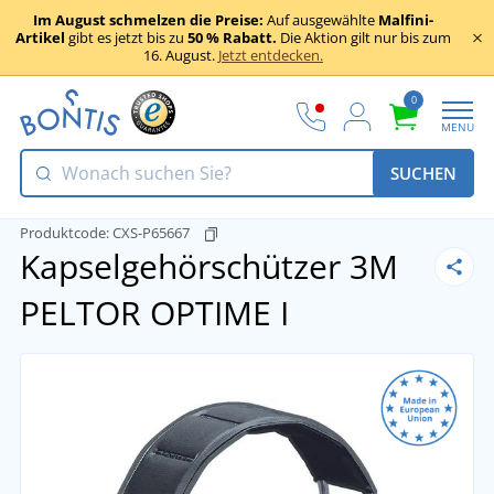
Im August schmelzen die Preise:
Auf ausgewählte
Malfini-
Artikel
gibt es jetzt bis zu
50 % Rabatt.
Die Aktion gilt nur bis zum
16. August.
Jetzt entdecken.
0
MENU
SUCHEN
Produktcode:
CXS-P65667
Kapselgehörschützer 3M
PELTOR OPTIME I