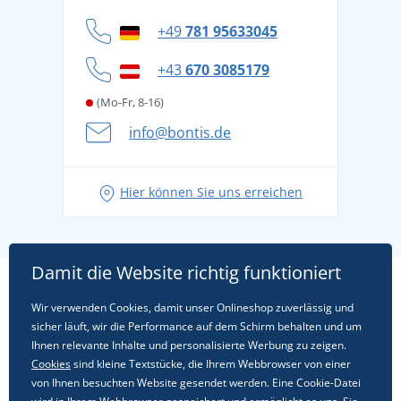
Widerrufsbelehrung und Reklamationen
Datenschutz
+49
781 95633045
Cookie-Richtlinie
+43
670 3085179
(Mo-Fr, 8-16)
info@bontis.de
Hier können Sie uns erreichen
Damit die Website richtig funktioniert
Wir verwenden Cookies, damit unser Onlineshop zuverlässig und
sicher läuft, wir die Performance auf dem Schirm behalten und um
Ihnen relevante Inhalte und personalisierte Werbung zu zeigen.
Cookies
sind kleine Textstücke, die Ihrem Webbrowser von einer
von Ihnen besuchten Website gesendet werden. Eine Cookie-Datei