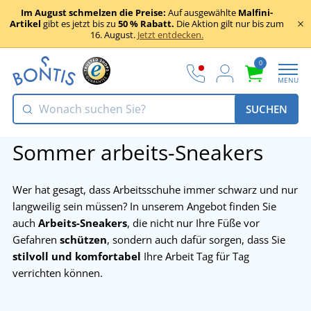
Im August schmelzen die Preise:
Auf ausgewählte
Malfini-
Artikel
gibt es jetzt bis zu
50 % Rabatt.
Die Aktion gilt nur bis zum
16. August.
Jetzt entdecken.
0
MENU
SUCHEN
Sommer arbeits-Sneakers
Wer hat gesagt, dass Arbeitsschuhe immer schwarz und nur
langweilig sein müssen? In unserem Angebot finden Sie
auch
Arbeits-Sneakers
, die nicht nur Ihre Füße vor
Gefahren
schützen
, sondern auch dafür sorgen, dass Sie
stilvoll und komfortabel
Ihre Arbeit Tag für Tag
verrichten können.