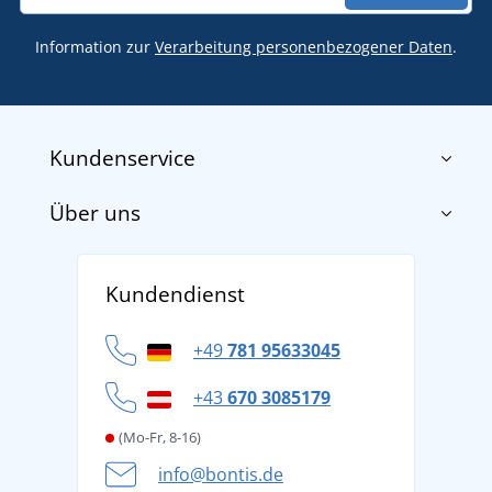
Information zur
Verarbeitung personenbezogener Daten
.
Kundenservice
Über uns
Impressum
AGB
Über uns
Versand und Zahlung
Kundendienst
Für Unternehmen und Organisationen
Widerrufsbelehrung und Reklamationen
Datenschutz
+49
781 95633045
Cookie-Richtlinie
+43
670 3085179
(Mo-Fr, 8-16)
info@bontis.de