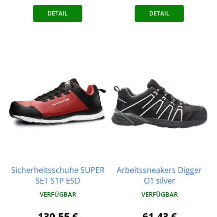
DETAIL
DETAIL
Sicherheitsschuhe SUPER
Arbeitssneakers Digger
SET S1P ESD
O1 silver
VERFÜGBAR
VERFÜGBAR
130,55 €
61,43 €