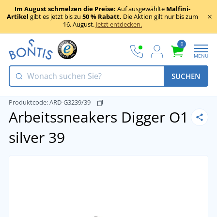
Im August schmelzen die Preise:
Auf ausgewählte
Malfini-
Artikel
gibt es jetzt bis zu
50 % Rabatt.
Die Aktion gilt nur bis zum
16. August.
Jetzt entdecken.
0
MENU
SUCHEN
Produktcode:
ARD-G3239/39
Arbeitssneakers Digger O1
silver
39