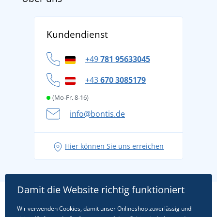
AGB
Über uns
Versand und Zahlung
Kundendienst
Für Unternehmen und Organisationen
Widerrufsbelehrung und Reklamationen
Datenschutz
+49
781 95633045
Cookie-Richtlinie
+43
670 3085179
(Mo-Fr, 8-16)
info@bontis.de
Hier können Sie uns erreichen
Damit die Website richtig funktioniert
Wir verwenden Cookies, damit unser Onlineshop zuverlässig und