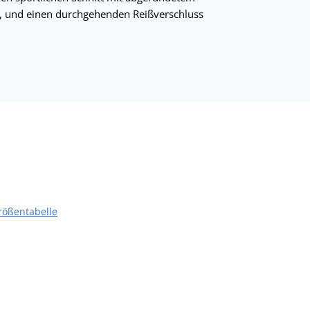
 und einen durchgehenden Reißverschluss
rößentabelle
nd trägt Größe S
Das Model ist 