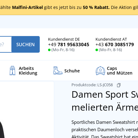
ählte
Malfini-Artikel
gibt es jetzt bis zu
50 % Rabatt.
Die Aktion gi
Kundendienst DE
Kundendienst AT
+49
781 95633045
+43
670 3085179
SUCHEN
(Mo-Fr, 8-16)
(Mo-Fr, 8-16)
Arbeits
Caps
Schuhe
Kleidung
und Mützen
Produktcode:
LS-JC058
Damen Sport Sw
melierten Ärm
Sportliches Damen Sweatshirt 
praktischen Daumenloch versehen
Aktivität. Das Sweatshirt hat e