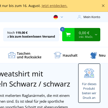
lt nur bis zum 16. August.
Jetzt entdecken.
Mein Konto
0
0,00 €
Noch
119,00 €
a
bis zum kostenlosen Versand
inkl. MwSt.
Taschen
Haushalt
Neu
und Rucksäcke
eatshirt mit
eln
Schwarz / schwarz
Für dieses
Produkt
bieten wir
mit melierten Raglanärmeln, die mit einem
Druck an
 sind. Es ist ideal für jede sportliche
inen sportlichen Schnitt mit abgerundetem