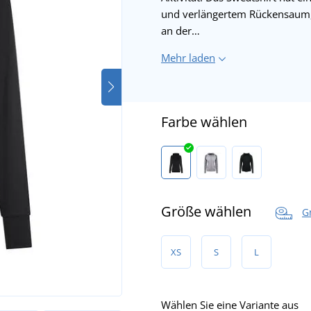
und verlängertem Rückensaum,
an der…
Mehr laden
Farbe wählen
Größe wählen
G
XS
S
L
Das Model ist 167 cm groß u
Wählen Sie eine Variante aus