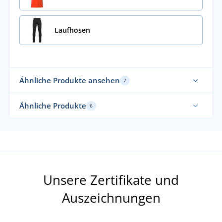
Laufhosen
Ähnliche Produkte ansehen
7
Funktionell
Ela
Ähnliche Produkte
6
Von uns empfohlen
Fun
Elastisch
Ela
Funktionell
Unsere Zertifikate und
Auszeichnungen