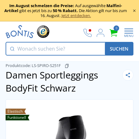
Im August schmelzen die Preise:
Auf ausgewählte
Malfini-
Artikel
gibt es jetzt bis zu
50 % Rabatt.
Die Aktion gilt nur bis zum
16. August.
Jetzt entdecken.
0
MENU
SUCHEN
Produktcode:
LS-SPIRO-S251F
Damen Sportleggings
BodyFit
Schwarz
Elastisch
Funktionell