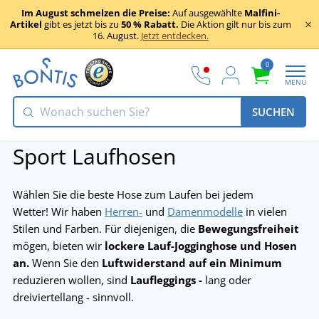
Im August schmelzen die Preise:
Auf ausgewählte
Malfini-
Artikel
gibt es jetzt bis zu
50 % Rabatt.
Die Aktion gilt nur bis zum
16. August.
Jetzt entdecken.
0
MENU
SUCHEN
Sport Laufhosen
Wählen Sie die beste Hose zum Laufen bei jedem
Wetter! Wir haben
Herren-
und
Damenmodelle
in vielen
Stilen und Farben. Für diejenigen, die
Bewegungsfreiheit
mögen, bieten wir
lockere Lauf-Jogginghose und Hosen
an.
Wenn Sie den
Luftwiderstand auf ein Minimum
reduzieren wollen, sind
Laufleggings -
lang oder
dreiviertellang - sinnvoll.