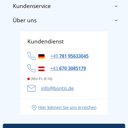
Kundenservice
Über uns
Impressum
AGB
Über uns
Versand und Zahlung
Kundendienst
Für Unternehmen und Organisationen
Widerrufsbelehrung und Reklamationen
Datenschutz
+49
781 95633045
Cookie-Richtlinie
+43
670 3085179
(Mo-Fr, 8-16)
info@bontis.de
Hier können Sie uns erreichen