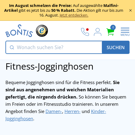
Im August schmelzen die Preise:
Auf ausgewählte
Malfini-
Artikel
gibt es jetzt bis zu
50 % Rabatt.
Die Aktion gilt nur bis zum
16. August.
Jetzt entdecken.
0
MENU
SUCHEN
Fitness-Jogginghosen
Bequeme Jogginghosen sind für die Fitness perfekt.
Sie
sind aus angenehmen und weichen Materialien
gefertigt, die nirgends drücken.
So können Sie bequem
im Freien oder im Fitnessstudio trainieren. In unserem
Angebot finden Sie
Damen-
,
Herren-
und
Kinder-
Jogginghosen
.