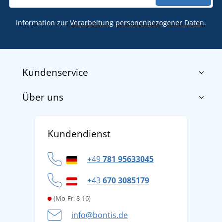
Information zur
Verarbeitung personenbezogener Daten
.
Kundenservice
Über uns
Impressum
AGB
Über uns
Versand und Zahlung
Kundendienst
Für Unternehmen und Organisationen
Widerrufsbelehrung und Reklamationen
Datenschutz
+49
781 95633045
Cookie-Richtlinie
+43
670 3085179
(Mo-Fr, 8-16)
info@bontis.de