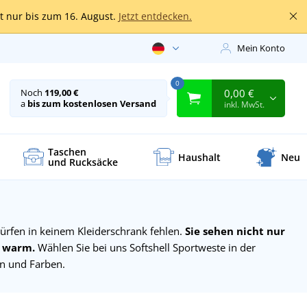
lt nur bis zum 16. August.
Jetzt entdecken.
Mein Konto
0
0,00 €
Noch
119,00 €
a
bis zum kostenlosen Versand
inkl. MwSt.
Taschen
Haushalt
Neu
und Rucksäcke
ürfen in keinem Kleiderschrank fehlen.
Sie sehen nicht nur
e warm.
Wählen Sie bei uns Softshell Sportweste in der
en und Farben.