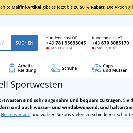
ählte
Malfini-Artikel
gibt es jetzt bis zu
50 % Rabatt.
Die Aktion gi
Kundendienst DE
Kundendienst AT
+49
781 95633045
+43
670 3085179
SUCHEN
(Mo-Fr, 8-16)
(Mo-Fr, 8-16)
Arbeits
Caps
Schuhe
Kleidung
und Mützen
ell Sportwesten
portwesten sind sehr angenehm und bequem zu tragen.
Sie d
ndern sind auch wasser- und windabweisend, und halten Si
r
Herrenversion
und wählen Sie aus vielen verschiedenen Schnitt