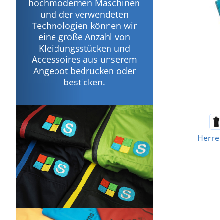
hochmodernen Maschinen
und der verwendeten
Technologien können wir
eine große Anzahl von
Kleidungsstücken und
Accessoires aus unserem
Angebot bedrucken oder
besticken.
Herren