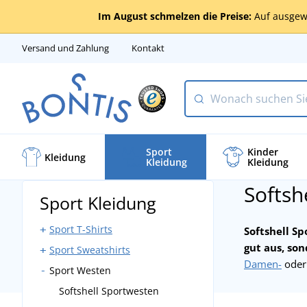
Im August schmelzen die Preise:
Auf ausgew
Versand und Zahlung
Kontakt
Sport
Kinder
Kleidung
Kleidung
Kleidung
Softsh
Sport Kleidung
Sport T-Shirts
Softshell S
gut aus, so
Sport Sweatshirts
Sport Tank Tops
Damen-
ode
Sport Westen
Sport T-Shirts Ärmellos
Sport Sweatshirts mit
Reißverschluss
Sport T-Shirts mit kurzen
Softshell Sportwesten
Ärmeln
Sport Sweatshirts ohne