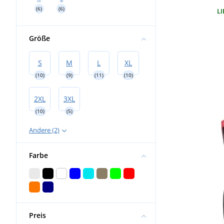
(6)
(6)
LI
Größe
S
M
L
XL
(10)
(9)
(11)
(10)
2XL
3XL
(10)
(5)
Andere (2)
Farbe
Preis