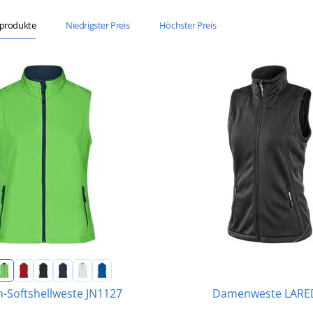
sprodukte
Niedrigster Preis
Höchster Preis
Damenweste LAR
Softshellweste JN1127