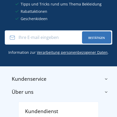
Tipps und Tricks rund ums Thema Bekleidung
Rabattaktionen
Geschenkideen
BESTÄTIGEN
Information zur
Verarbeitung personenbezogener Daten
.
Kundenservice
Über uns
Impressum
AGB
Über uns
Versand und Zahlung
Kundendienst
Für Unternehmen und Organisationen
Widerrufsbelehrung und Reklamationen