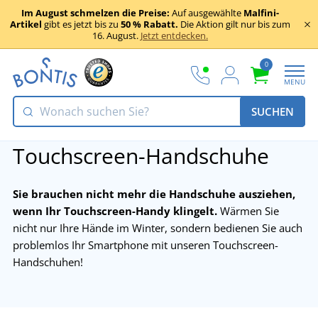
Im August schmelzen die Preise:
Auf ausgewählte
Malfini-
Artikel
gibt es jetzt bis zu
50 % Rabatt.
Die Aktion gilt nur bis zum
16. August.
Jetzt entdecken.
0
MENU
SUCHEN
Touchscreen-Handschuhe
Sie brauchen nicht mehr die Handschuhe ausziehen,
wenn Ihr Touchscreen-Handy klingelt.
Wärmen Sie
nicht nur Ihre Hände im Winter, sondern bedienen Sie auch
problemlos Ihr Smartphone mit unseren Touchscreen-
Handschuhen!