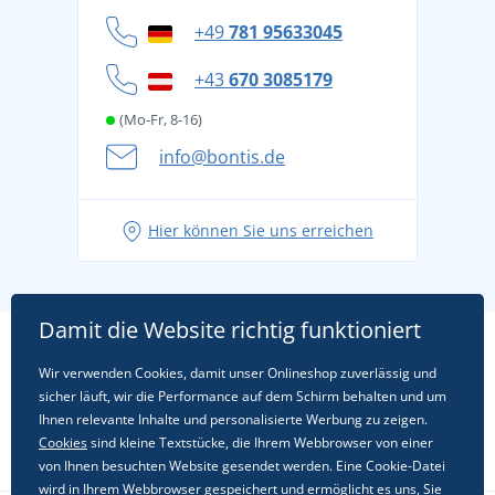
Datenschutz
+49
781 95633045
Cookie-Richtlinie
+43
670 3085179
(Mo-Fr, 8-16)
info@bontis.de
Hier können Sie uns erreichen
Damit die Website richtig funktioniert
Wir verwenden Cookies, damit unser Onlineshop zuverlässig und
sicher läuft, wir die Performance auf dem Schirm behalten und um
Ihnen relevante Inhalte und personalisierte Werbung zu zeigen.
Cookies
sind kleine Textstücke, die Ihrem Webbrowser von einer
von Ihnen besuchten Website gesendet werden. Eine Cookie-Datei
wird in Ihrem Webbrowser gespeichert und ermöglicht es uns, Sie