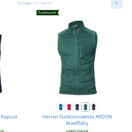
Anzeige 1-21 von 21
1
Funktionell
 Kapuze
Herren Funktionsweste ARDON
Breeffidry
AGE
VERFÜGBAR