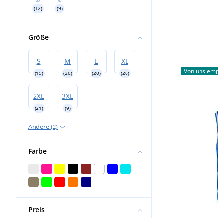
(12)
(9)
Größe
S
M
L
XL
Von uns emp
(19)
(20)
(20)
(20)
2XL
3XL
(21)
(9)
Andere (2)
Farbe
Preis