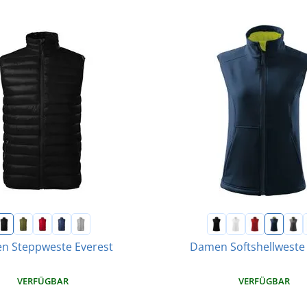
en Steppweste Everest
Damen Softshellweste 
VERFÜGBAR
VERFÜGBAR