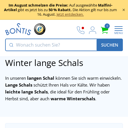
Im August schmelzen die Preise:
Auf ausgewählte
Malfini-
Artikel
gibt es jetzt bis zu
50 % Rabatt.
Die Aktion gilt nur bis zum
16. August.
Jetzt entdecken.
0
MENU
SUCHEN
Winter lange Schals
In unseren
langen Schal
können Sie sich warm einwickeln.
Lange Schals
schützt Ihren Hals vor Kälte. Wir haben
leichte lange Schals
, die ideal für den Frühling oder
Herbst sind, aber auch
warme Winterschals
.