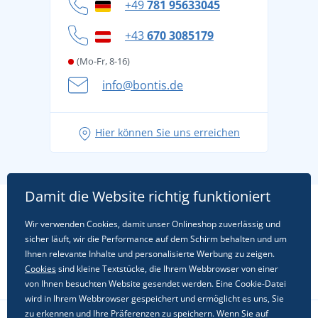
Datenschutz
+49
781 95633045
Cookie-Richtlinie
+43
670 3085179
(Mo-Fr, 8-16)
info@bontis.de
Hier können Sie uns erreichen
Damit die Website richtig funktioniert
Wir verwenden Cookies, damit unser Onlineshop zuverlässig und
sicher läuft, wir die Performance auf dem Schirm behalten und um
Ihnen relevante Inhalte und personalisierte Werbung zu zeigen.
Cookies
sind kleine Textstücke, die Ihrem Webbrowser von einer
von Ihnen besuchten Website gesendet werden. Eine Cookie-Datei
wird in Ihrem Webbrowser gespeichert und ermöglicht es uns, Sie
zu erkennen und Ihre Präferenzen zu speichern. Wenn Sie auf