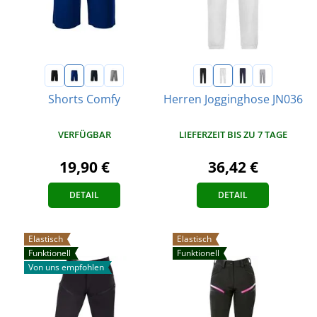
Shorts Comfy
Herren Jogginghose JN036
VERFÜGBAR
LIEFERZEIT BIS ZU 7 TAGE
19,90 €
36,42 €
DETAIL
DETAIL
Elastisch
Elastisch
Funktionell
Funktionell
Von uns empfohlen