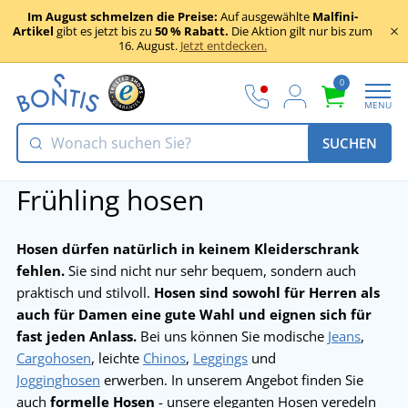
Im August schmelzen die Preise:
Auf ausgewählte
Malfini-
Artikel
gibt es jetzt bis zu
50 % Rabatt.
Die Aktion gilt nur bis zum
16. August.
Jetzt entdecken.
0
MENU
SUCHEN
Frühling hosen
Hosen dürfen natürlich in keinem Kleiderschrank
fehlen.
Sie sind nicht nur sehr bequem, sondern auch
praktisch und stilvoll.
Hosen sind sowohl für Herren als
auch für Damen eine gute Wahl und eignen sich für
fast jeden Anlass.
Bei uns können Sie modische
Jeans
,
Cargohosen
, leichte
Chinos
,
Leggings
und
Jogginghosen
erwerben. In unserem Angebot finden Sie
auch
formelle Hosen
- unsere eleganten Hosen veredeln