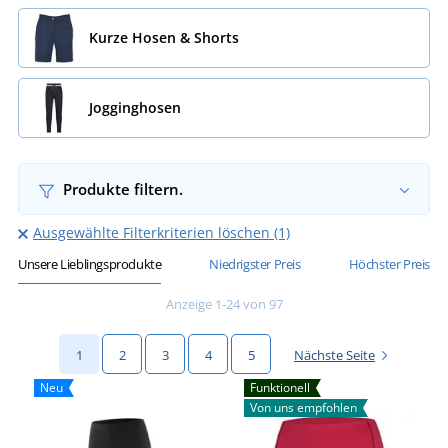
Kurze Hosen & Shorts
Jogginghosen
Produkte filtern.
Ausgewählte Filterkriterien löschen (1)
Unsere Lieblingsprodukte
Niedrigster Preis
Höchster Preis
Anzeige 1-24 von 97
1
2
3
4
5
Nächste Seite
Neu
Funktionell
Von uns empfohlen