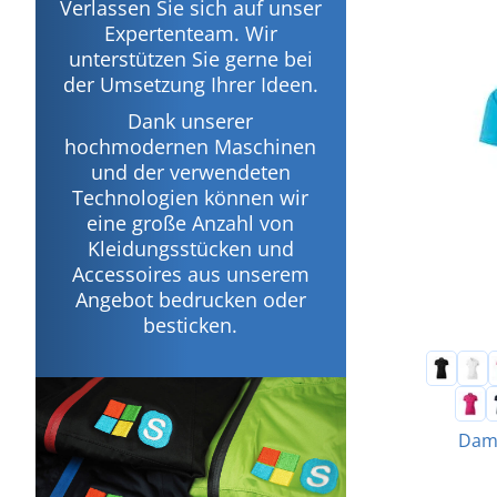
Verlassen Sie sich auf unser
Expertenteam. Wir
unterstützen Sie gerne bei
der Umsetzung Ihrer Ideen.
Dank unserer
hochmodernen Maschinen
und der verwendeten
Technologien können wir
eine große Anzahl von
Kleidungsstücken und
Accessoires aus unserem
Angebot bedrucken oder
besticken.
Dame