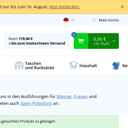
lt nur bis zum 16. August.
Jetzt entdecken.
Mein Konto
0
0,00 €
Noch
119,00 €
a
bis zum kostenlosen Versand
inkl. MwSt.
Taschen
Haushalt
Ne
und Rucksäcke
i uns in den Ausführungen für
Männer
,
Frauen
und
ieten auch
Sport-Poloshirts
an.
um gesuchten Produkt zu gelangen.