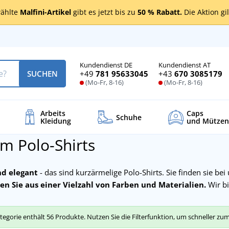
ählte
Malfini-Artikel
gibt es jetzt bis zu
50 % Rabatt.
Die Aktion gi
Kundendienst DE
Kundendienst AT
+49
781 95633045
+43
670 3085179
SUCHEN
(Mo-Fr, 8-16)
(Mo-Fr, 8-16)
Arbeits
Caps
Schuhe
Kleidung
und Mützen
m Polo-Shirts
nd elegant
- das sind kurzärmelige Polo-Shirts. Sie finden sie be
n Sie aus einer Vielzahl von Farben und Materialien.
Wir b
tegorie enthält 56 Produkte. Nutzen Sie die Filterfunktion, um schneller z