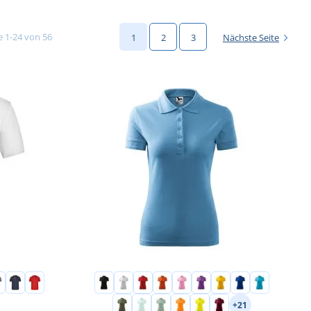
e 1-24 von 56
1
2
3
Nächste Seite
+21