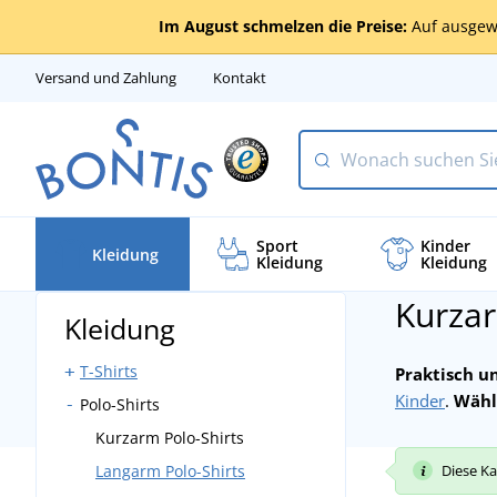
Im August schmelzen die Preise:
Auf ausgew
Versand und Zahlung
Kontakt
Sport
Kinder
Kleidung
Kleidung
Kleidung
Kurzar
Kleidung
T-Shirts
Praktisch u
Kinder
.
Wähle
Polo-Shirts
Kurzarm-T-Shirts
Langarm-T-Shirts
Kurzarm Polo-Shirts
Tanktops
Langarm Polo-Shirts
Diese Ka