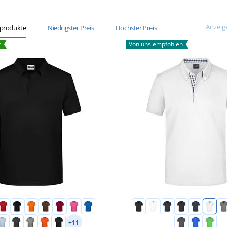
Anzeig
sprodukte
Niedrigster Preis
Höchster Preis
r
Von uns empfohlen
+11