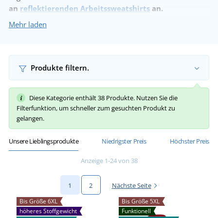
an
reflektierenden Arbeitssweatshirts
an.
Für zusätzliche Sicherheit im Arbeitsplatz oder im Dunkeln
Mehr laden
sorgen Reflexstreifen.
Produkte filtern.
Diese Kategorie enthält 38 Produkte. Nutzen Sie die
Filterfunktion, um schneller zum gesuchten Produkt zu
gelangen.
Unsere Lieblingsprodukte
Niedrigster Preis
Höchster Preis
Anzeige 1-24 von 38
1
2
Nächste Seite
Bis Größe 6XL
Bis Größe 5XL
höheres Stoffgewicht
Funktionell