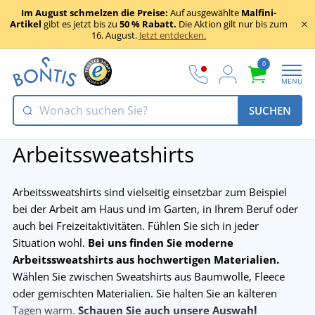
Im August schmelzen die Preise:
Auf ausgewählte
Malfini-
Artikel
gibt es jetzt bis zu
50 % Rabatt.
Die Aktion gilt nur bis zum
16. August.
Jetzt entdecken.
0
MENU
SUCHEN
Arbeitssweatshirts
Arbeitssweatshirts sind vielseitig einsetzbar zum Beispiel
bei der Arbeit am Haus und im Garten, in Ihrem Beruf oder
auch bei Freizeitaktivitäten. Fühlen Sie sich in jeder
Situation wohl.
Bei uns finden Sie moderne
Arbeitssweatshirts aus hochwertigen Materialien.
Wählen Sie zwischen Sweatshirts aus Baumwolle, Fleece
oder gemischten Materialien. Sie halten Sie an kälteren
Tagen warm.
Schauen Sie auch unsere Auswahl