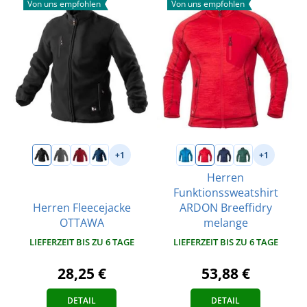
Von uns empfohlen
Von uns empfohlen
+1
+1
Herren
Funktionssweatshirt
Herren Fleecejacke
ARDON Breeffidry
OTTAWA
melange
LIEFERZEIT BIS ZU 6 TAGE
LIEFERZEIT BIS ZU 6 TAGE
28,25 €
53,88 €
DETAIL
DETAIL