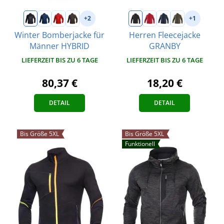
+2
+1
Winter Bomberjacke für
Herren Fleecejacke
Männer HYBRID
GRANBY
LIEFERZEIT BIS ZU 6 TAGE
LIEFERZEIT BIS ZU 6 TAGE
80,37 €
18,20 €
DETAIL
DETAIL
Bis Größe 5XL
Bis Größe 5XL
Funktionell