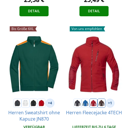
DETAIL
DETAIL
Bis Größe 6XL
Von uns empfohlen
+4
+1
Herren Sweatshirt ohne
Herren Fleecejacke 4TECH
Kapuze JN870
LIEFERZEIT BIS ZU 6 TAGE
VERFÜGBAR