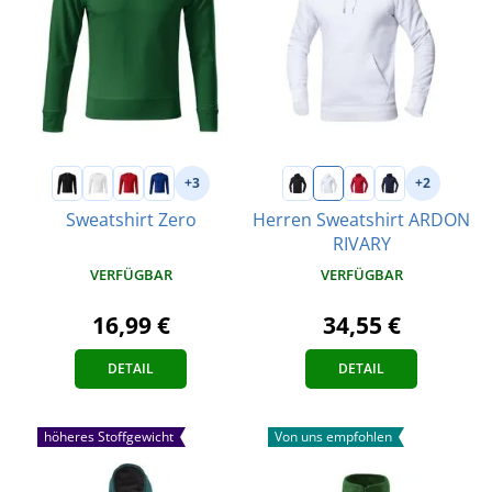
+3
+2
Sweatshirt Zero
Herren Sweatshirt ARDON
RIVARY
VERFÜGBAR
VERFÜGBAR
16,99 €
34,55 €
DETAIL
DETAIL
höheres Stoffgewicht
Von uns empfohlen