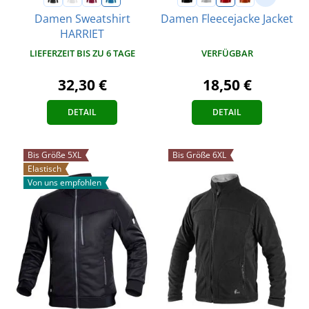
Damen Sweatshirt
Damen Fleecejacke Jacket
HARRIET
VERFÜGBAR
LIEFERZEIT BIS ZU 6 TAGE
18,50 €
32,30 €
DETAIL
DETAIL
Bis Größe 5XL
Bis Größe 6XL
Elastisch
Von uns empfohlen