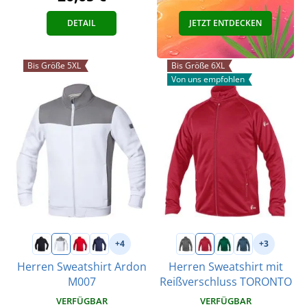
DETAIL
JETZT ENTDECKEN
Bis Größe 5XL
Bis Größe 6XL
Von uns empfohlen
+4
+3
Herren Sweatshirt Ardon
Herren Sweatshirt mit
M007
Reißverschluss TORONTO
VERFÜGBAR
VERFÜGBAR