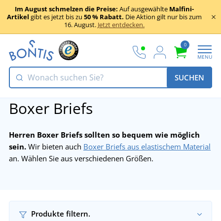
Im August schmelzen die Preise:
Auf ausgewählte
Malfini-
Artikel
gibt es jetzt bis zu
50 % Rabatt.
Die Aktion gilt nur bis zum
16. August.
Jetzt entdecken.
0
MENU
SUCHEN
Boxer Briefs
Herren Boxer Briefs sollten so bequem wie möglich
sein.
Wir bieten auch
Boxer Briefs aus elastischem Material
an. Wählen Sie aus verschiedenen Größen.
Produkte filtern.