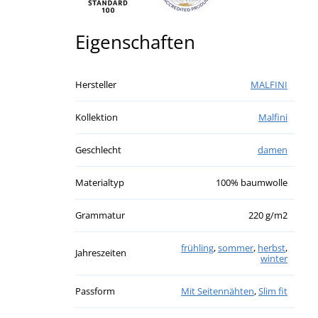
Eigenschaften
Hersteller
MALFINI
Kollektion
Malfini
Geschlecht
damen
Materialtyp
100% baumwolle
Grammatur
220 g/m2
frühling
,
sommer
,
herbst
,
Jahreszeiten
winter
Passform
Mit Seitennähten
,
Slim fit