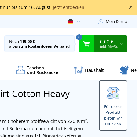
lt nur bis zum 16. August.
Jetzt entdecken.
Mein Konto
0
0,00 €
Noch
119,00 €
a
bis zum kostenlosen Versand
inkl. MwSt.
Taschen
Haushalt
Ne
und Rucksäcke
rt Cotton Heavy
Für dieses
Produkt
bieten wir
 mit höherem Stoffgewicht von 220 g/m².
Druck an
t mit Seitennähten und mit beidseitigem
säume sind aus 1:1 Rippstrick gefertigt.