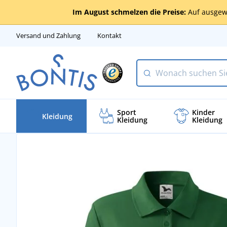
Im August schmelzen die Preise:
Auf ausgew
Versand und Zahlung
Kontakt
Sport
Kinder
Kleidung
Kleidung
Kleidung