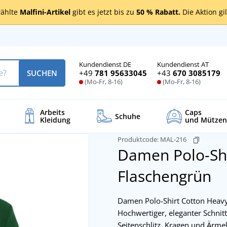
ählte
Malfini-Artikel
gibt es jetzt bis zu
50 % Rabatt.
Die Aktion gi
Kundendienst DE
Kundendienst AT
+49
781 95633045
+43
670 3085179
SUCHEN
(Mo-Fr, 8-16)
(Mo-Fr, 8-16)
Arbeits
Caps
Schuhe
Kleidung
und Mützen
Produktcode:
MAL-216
Damen Polo-Shi
Flaschengrün
Damen Polo-Shirt Cotton Heavy
Hochwertiger, eleganter Schnit
Seitenschlitz. Kragen und Ärmel