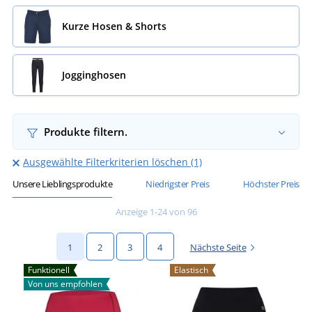
Kurze Hosen & Shorts
Jogginghosen
Produkte filtern.
Ausgewählte Filterkriterien löschen (1)
Unsere Lieblingsprodukte
Niedrigster Preis
Höchster Preis
Anzeige 1-24 von 96
1
2
3
4
Nächste Seite
Funktionell
Elastisch
Von uns empfohlen