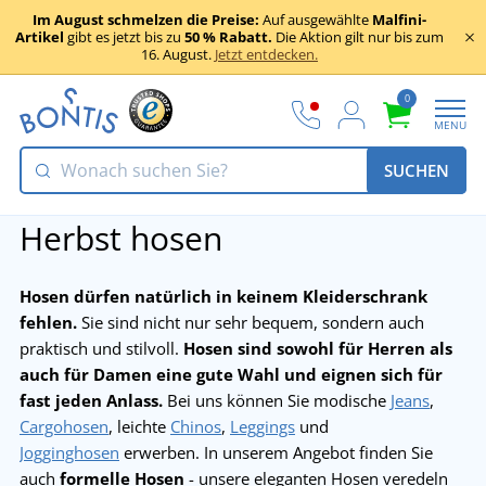
Im August schmelzen die Preise:
Auf ausgewählte
Malfini-
Artikel
gibt es jetzt bis zu
50 % Rabatt.
Die Aktion gilt nur bis zum
16. August.
Jetzt entdecken.
0
MENU
SUCHEN
Herbst hosen
Hosen dürfen natürlich in keinem Kleiderschrank
fehlen.
Sie sind nicht nur sehr bequem, sondern auch
praktisch und stilvoll.
Hosen sind sowohl für Herren als
auch für Damen eine gute Wahl und eignen sich für
fast jeden Anlass.
Bei uns können Sie modische
Jeans
,
Cargohosen
, leichte
Chinos
,
Leggings
und
Jogginghosen
erwerben. In unserem Angebot finden Sie
auch
formelle Hosen
- unsere eleganten Hosen veredeln