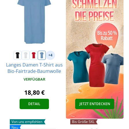
+4
Langes Damen T-Shirt aus
Bio-Fairtrade-Baumwolle
VERFÜGBAR
18,80 €
DETAIL
JETZT ENTDECKEN
Von uns empfohlen
Bis Größe 5XL
Neu