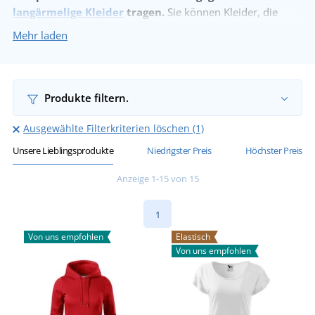
langärmelige Kleider
tragen.
Sie können Kleider, die
Ihnen am besten passen, aus einer breiten Palette von
Mehr laden
Schnitten, Farben und Größen wählen.
Produkte filtern.
Ausgewählte Filterkriterien löschen (1)
Unsere Lieblingsprodukte
Niedrigster Preis
Höchster Preis
Anzeige 1-15 von 15
1
Von uns empfohlen
Elastisch
Von uns empfohlen