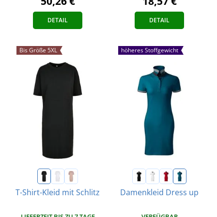
50,26 €
18,57 €
DETAIL
DETAIL
Bis Größe 5XL
höheres Stoffgewicht
T-Shirt-Kleid mit Schlitz
Damenkleid Dress up
LIEFERZEIT BIS ZU 7 TAGE
VERFÜGBAR