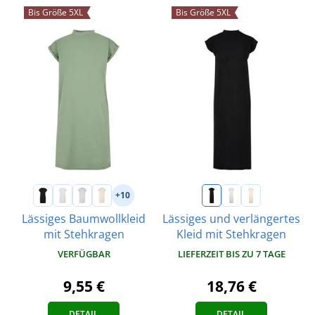
Bis Größe 5XL
Bis Größe 5XL
+10
Lässiges Baumwollkleid
Lässiges und verlängertes
mit Stehkragen
Kleid mit Stehkragen
VERFÜGBAR
LIEFERZEIT BIS ZU 7 TAGE
9,55 €
18,76 €
DETAIL
DETAIL