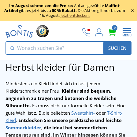
Im August schmelzen die Preise:
Auf ausgewählte
Malfini-
Artikel
gibt es jetzt bis zu
50 % Rabatt.
Die Aktion gilt nur bis zum
16. August.
Jetzt entdecken.
0
MENU
SUCHEN
Herbst kleider für Damen
Mindestens ein Kleid findet sich in fast jedem
Kleiderschrank einer Frau.
Kleider sind bequem,
angenehm zu tragen und betonen die weibliche
Silhouette.
Es muss nicht nur formelle Kleider sein. Eine
gute Wahl ist z. B.die beliebten
Sweatshirt-
oder
T-Shirt-
Kleid
.
Entdecken Sie unsere praktische und leichte
Sommerkleider
, die ideal bei sommerlichen
Temperaturen sind. Im Winter hingegen können Sie