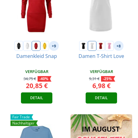
+9
+8
Damenkleid Snap
Damen T-Shirt Love
VERFÜGBAR
VERFÜGBAR
34,75 €
9,31 €
-40%
-25%
20,85 €
6,98 €
DETAIL
DETAIL
Fair Trade
Nachhaltiger