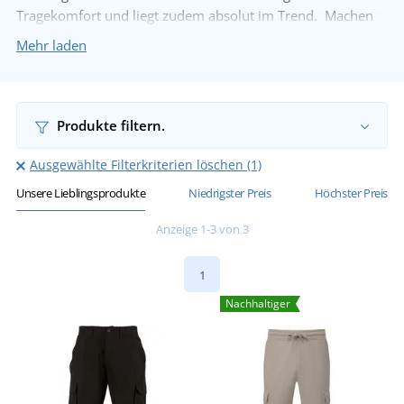
Tragekomfort und liegt zudem absolut im Trend. Machen
Sie Ihre
Freizeit-Outfit
mit unseren Cargohosen perfekt.
Mehr laden
Wir haben auch
isolierte Cargohosen
, die mit einem
warmen Fleece gefüttert sind.
Entdecken Sie unsere Cargohosen für Herren.
Produkte filtern.
Ausgewählte Filterkriterien löschen (1)
Unsere Lieblingsprodukte
Niedrigster Preis
Höchster Preis
Anzeige 1-3 von 3
1
Nachhaltiger