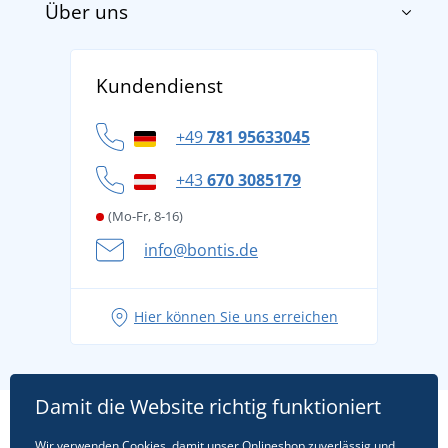
Über uns
Impressum
AGB
Über uns
Versand und Zahlung
Kundendienst
Für Unternehmen und Organisationen
Widerrufsbelehrung und Reklamationen
Datenschutz
+49
781 95633045
Cookie-Richtlinie
+43
670 3085179
(Mo-Fr, 8-16)
info@bontis.de
Hier können Sie uns erreichen
Damit die Website richtig funktioniert
Wir verwenden Cookies, damit unser Onlineshop zuverlässig und