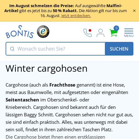
Im August schmelzen die Preise:
Auf ausgewählte
Malfini-
Artikel
gibt es jetzt bis zu
50 % Rabatt.
Die Aktion gilt nur bis zum
16. August.
Jetzt entdecken.
0
MENU
SUCHEN
Winter cargohosen
Cargohose (auch als
Frachthose
genannt) ist eine Hose,
meist aus Baumwolle, mit aufgesetzten oder eingenähten
Seitentaschen
im Oberschenkel- oder
Kniebereich. Cargohosen sind bekannt auch für den
lässigen Baggy Schnitt. Cargohosen sehen nicht nur gut aus,
sie sind einfach praktisch. Alles, was unterwegs mit dabei
sein soll, findet in ihren zahlreichen Taschen Platz.
Die Cargohose bietet Ihnen einen erstklassigen