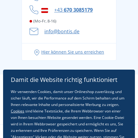
Cookie-Richtlinie
+43
670 3085179
(Mo-Fr, 8-16)
info@bontis.de
Hier können Sie uns erreichen
Damit die Website richtig funktioniert
Wir verwenden Cookies, damit unser Onlineshop zuverlässig und
sicher läuft, wir die Performance auf dem Schirm behalten und um
Ihnen relevante Inhalte und personalisierte Werbung zu zeigen.
Cookies
sind kleine Textstücke, die Ihrem Webbrowser von einer
von Ihnen besuchten Website gesendet werden. Eine Cookie-Datei
wird in Ihrem Webbrowser gespeichert und ermöglicht es uns, Sie
zu erkennen und Ihre Präferenzen zu speichern. Wenn Sie auf
"Akzeptieren" klicken oder die Website weiter nutzen, stimmen Sie