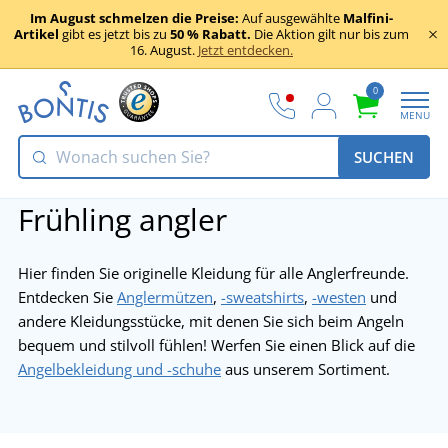
Im August schmelzen die Preise:
Auf ausgewählte
Malfini-
Artikel
gibt es jetzt bis zu
50 % Rabatt.
Die Aktion gilt nur bis zum
16. August.
Jetzt entdecken.
0
MENU
SUCHEN
Frühling angler
Hier finden Sie originelle Kleidung für alle Anglerfreunde.
Entdecken Sie
Anglermützen
,
-sweatshirts
,
-westen
und
andere Kleidungsstücke, mit denen Sie sich beim Angeln
bequem und stilvoll fühlen! Werfen Sie einen Blick auf die
Angelbekleidung und -schuhe
aus unserem Sortiment.