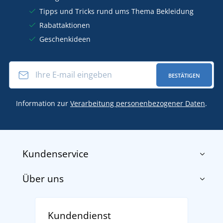
Tipps und Tricks rund ums Thema Bekleidung
Rabattaktionen
Geschenkideen
BESTÄTIGEN
Information zur
Verarbeitung personenbezogener Daten
.
Kundenservice
Über uns
Impressum
AGB
Über uns
Versand und Zahlung
Kundendienst
Für Unternehmen und Organisationen