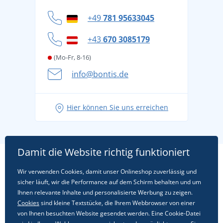
Widerrufsbelehrung und Reklamationen
Datenschutz
+49
781 95633045
Cookie-Richtlinie
+43
670 3085179
(Mo-Fr, 8-16)
info@bontis.de
Hier können Sie uns erreichen
Damit die Website richtig funktioniert
Wir verwenden Cookies, damit unser Onlineshop zuverlässig und
sicher läuft, wir die Performance auf dem Schirm behalten und um
Ihnen relevante Inhalte und personalisierte Werbung zu zeigen.
Cookies
sind kleine Textstücke, die Ihrem Webbrowser von einer
von Ihnen besuchten Website gesendet werden. Eine Cookie-Datei