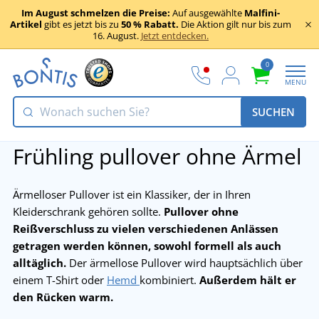
Im August schmelzen die Preise:
Auf ausgewählte
Malfini-
Artikel
gibt es jetzt bis zu
50 % Rabatt.
Die Aktion gilt nur bis zum
16. August.
Jetzt entdecken.
0
MENU
SUCHEN
Frühling pullover ohne Ärmel
Ärmelloser Pullover ist ein Klassiker, der in Ihren
Kleiderschrank gehören sollte.
Pullover ohne
Reißverschluss zu vielen verschiedenen Anlässen
getragen werden können, sowohl formell als auch
alltäglich.
Der ärmellose Pullover wird hauptsächlich über
einem T-Shirt oder
Hemd
kombiniert.
Außerdem hält er
den Rücken warm.