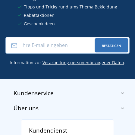
Tipps und Tricks rund ums Thema Bekleidung
Rabattaktionen
Geschenkideen
BESTÄTIGEN
Information zur
Verarbeitung personenbezogener Daten
.
Kundenservice
Über uns
Impressum
AGB
Über uns
Versand und Zahlung
Kundendienst
Für Unternehmen und Organisationen