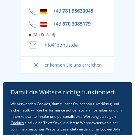
Widerrufsbelehrung und Reklamationen
Datenschutz
+49
781 95633045
Cookie-Richtlinie
+43
670 3085179
(Mo-Fr, 8-16)
info@bontis.de
Hier können Sie uns erreichen
Damit die Website richtig funktioniert
Wir verwenden Cookies, damit unser Onlineshop zuverlässig und
sicher läuft, wir die Performance auf dem Schirm behalten und um
Ihnen relevante Inhalte und personalisierte Werbung zu zeigen.
Cookies
sind kleine Textstücke, die Ihrem Webbrowser von einer
von Ihnen besuchten Website gesendet werden. Eine Cookie-Datei