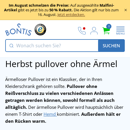
Im August schmelzen die Preise:
Auf ausgewählte
Malfini-
Artikel
gibt es jetzt bis zu
50 % Rabatt.
Die Aktion gilt nur bis zum
16. August.
Jetzt entdecken.
0
MENU
SUCHEN
Herbst pullover ohne Ärmel
Ärmelloser Pullover ist ein Klassiker, der in Ihren
Kleiderschrank gehören sollte.
Pullover ohne
Reißverschluss zu vielen verschiedenen Anlässen
getragen werden können, sowohl formell als auch
alltäglich.
Der ärmellose Pullover wird hauptsächlich über
einem T-Shirt oder
Hemd
kombiniert.
Außerdem hält er
den Rücken warm.