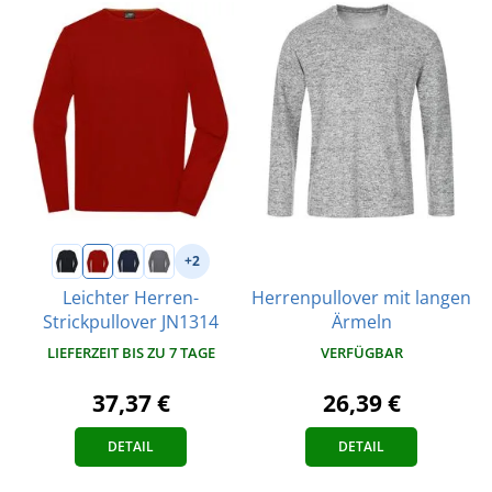
+2
Herrenpullover mit langen
Leichter Herren-
Ärmeln
Strickpullover JN1314
VERFÜGBAR
LIEFERZEIT BIS ZU 7 TAGE
26,39 €
37,37 €
DETAIL
DETAIL