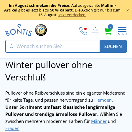
Im August schmelzen die Preise:
Auf ausgewählte
Malfini-
Artikel
gibt es jetzt bis zu
50 % Rabatt.
Die Aktion gilt nur bis zum
16. August.
Jetzt entdecken.
0
MENU
SUCHEN
Winter pullover ohne
Verschluß
Pullover ohne Reißverschluss sind ein eleganter Modetrend
für kalte Tage, und passen hervorragend zu
Hemden
.
Unser Sortiment umfasst klassische langärmelige
Pullover und trendige ärmellose Pullover.
Wählen Sie
zwischen mehreren modernen Farben für
Männer
und
Frauen
.