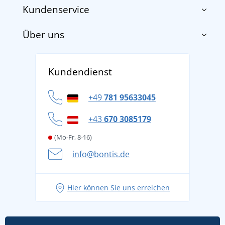
Kundenservice
Über uns
Impressum
AGB
Über uns
Versand und Zahlung
Kundendienst
Für Unternehmen und Organisationen
Widerrufsbelehrung und Reklamationen
Datenschutz
+49
781 95633045
Cookie-Richtlinie
+43
670 3085179
(Mo-Fr, 8-16)
info@bontis.de
Hier können Sie uns erreichen