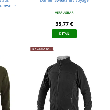
t aus
Damen Sweatshirt Voyage
aumwolle
VERFÜGBAR
35,77 €
DETAIL
Bis Größe 6XL