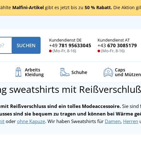
ählte
Malfini-Artikel
gibt es jetzt bis zu
50 % Rabatt.
Die Aktion gi
Kundendienst DE
Kundendienst AT
+49
781 95633045
+43
670 3085179
SUCHEN
(Mo-Fr, 8-16)
(Mo-Fr, 8-16)
Arbeits
Caps
Schuhe
Kleidung
und Mützen
ng sweatshirts mit Reißverschlu
 mit Reißverschluss sind ein tolles Modeaccessoire.
Sie sind 
usses sind sie bequem zu tragen und können bei Wärme ge
it
oder
ohne Kapuze
. Wir haben Sweatshirts für
Damen
,
Herren