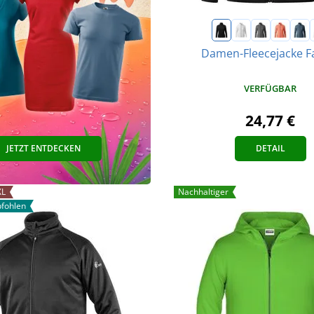
Damen-Fleecejacke F
VERFÜGBAR
24,77 €
JETZT ENTDECKEN
DETAIL
XL
Nachhaltiger
fohlen