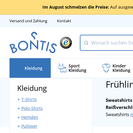
Im August schmelzen die Preise:
Auf ausgew
Versand und Zahlung
Kontakt
Sport
Kinder
Kleidung
Kleidung
Kleidung
Frühli
Kleidung
T-Shirts
Sweatshirts
Reißverschl
Polo-Shirts
Kurzarm-T-Shirts
Sweatshirts
m
Hemden
Langarm-T-Shirts
Kurzarm Polo-Shirts
Pullover
Tanktops
Langarm Polo-Shirts
Kurzarm Hemden