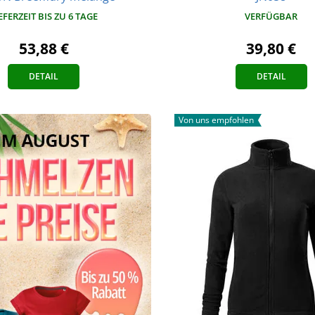
EFERZEIT BIS ZU 6 TAGE
VERFÜGBAR
53,88 €
39,80 €
DETAIL
DETAIL
Von uns empfohlen