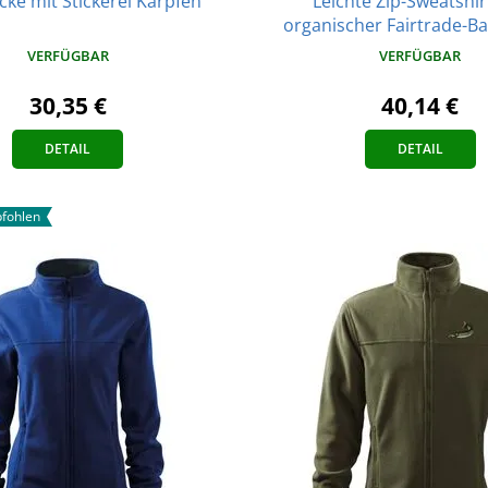
Leichte Zip-Sweatshir
cke mit Stickerei Karpfen
organischer Fairtrade-B
VERFÜGBAR
VERFÜGBAR
30,35 €
40,14 €
DETAIL
DETAIL
fohlen