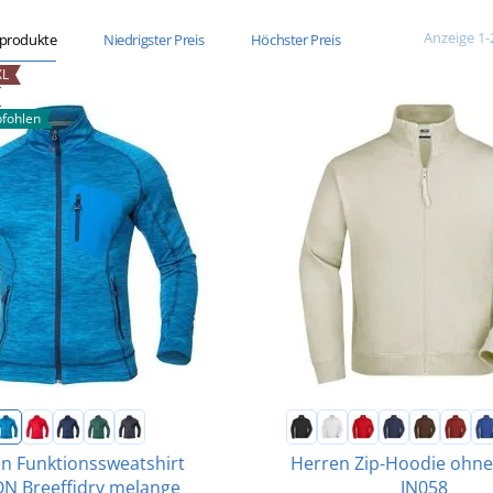
Anzeige 1-
sprodukte
Niedrigster Preis
Höchster Preis
XL
fohlen
n Funktionssweatshirt
Herren Zip-Hoodie ohn
N Breeffidry melange
JN058