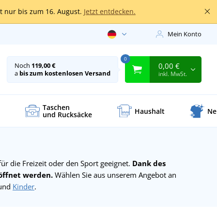
lt nur bis zum 16. August.
Jetzt entdecken.
Mein Konto
0
0,00 €
Noch
119,00 €
a
bis zum kostenlosen Versand
inkl. MwSt.
Taschen
Haushalt
Ne
und Rucksäcke
ß
für die Freizeit oder den Sport geeignet.
Dank des
öffnet werden.
Wählen Sie aus unserem Angebot an
und
Kinder
.