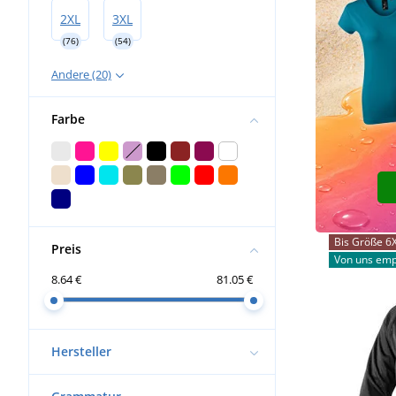
2XL
3XL
(76)
(54)
Andere (20)
Farbe
Bis Größe 6
Preis
Von uns emp
8.64 €
81.05 €
Hersteller