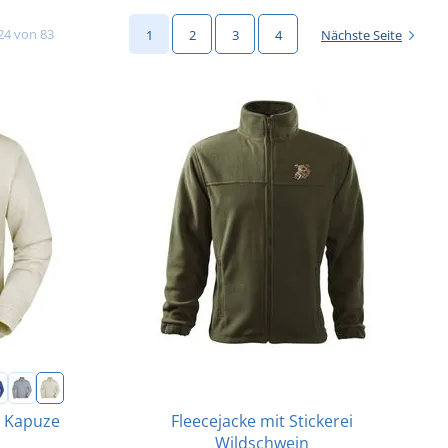
24 von 83
1
2
3
4
Nächste Seite
Fleecejacke mit Stickerei
e Kapuze
Wildschwein