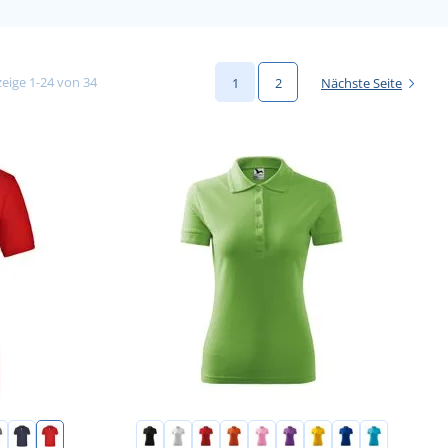
eige 1-24 von 34
1
2
Nächste Seite