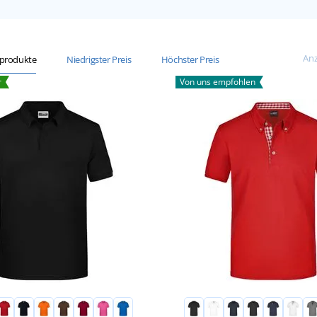
Anz
sprodukte
Niedrigster Preis
Höchster Preis
r
Von uns empfohlen