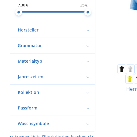
7.36 €
35 €
Hersteller
Grammatur
Materialtyp
Jahreszeiten
Herr
Kollektion
Passform
Waschsymbole
Ausgewählte Filterkriterien löschen (1)