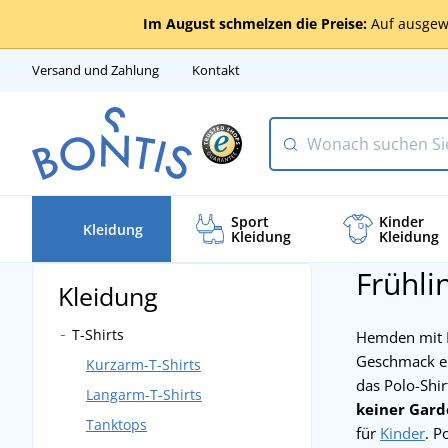
Im August schmelzen die Preise:
Auf ausgew
Versand und Zahlung
Kontakt
Sport
Kinder
Kleidung
Kleidung
Kleidung
Frühli
Kleidung
T-Shirts
Hemden mit K
Geschmack ei
Kurzarm-T-Shirts
das Polo-Shirt
Langarm-T-Shirts
keiner Gard
Tanktops
für
Kinder
. P