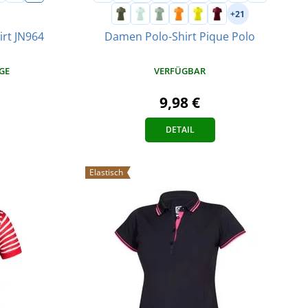
+21
irt JN964
Damen Polo-Shirt Pique Polo
AGE
VERFÜGBAR
9,98 €
DETAIL
Elastisch