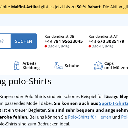
ählte
Malfini-Artikel
gibt es jetzt bis zu
50 % Rabatt.
Die Aktion gi
Kundendienst DE
Kundendienst AT
+49
781 95633045
+43
670 3085179
SUCHEN
(Mo-Fr, 8-16)
(Mo-Fr, 8-16)
Arbeits
Caps
Schuhe
Kleidung
und Mützen
ng polo-Shirts
ragen oder Polo-Shirts sind ein schönes Beispiel für
lässige Ele
n passendes Modell dabei.
Sie können auch aus
Sport-T-Shirt
 ist ein treuer Begleiter.
Sie sind sehr bequem und angenehm 
erobe fehlen.
Bei uns können Sie
Polo-Shirts für Herren
und
Pol
olo-Shirts sind zum Bedrucken ideal.