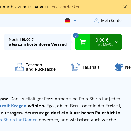
lt nur bis zum 16. August.
Jetzt entdecken.
Mein Konto
0
0,00 €
Noch
119,00 €
a
bis zum kostenlosen Versand
inkl. MwSt.
Taschen
Haushalt
Ne
und Rucksäcke
ganz
. Dank vielfältiger Passformen sind Polo-Shirts für jeden
s mit Kragen
wählen.
Egal, ob im Beruf oder in der Freizeit,
zu tragen.
Heutzutage darf ein klassisches Poloshirt in
o-Shirts für Damen
erwerben, und wir haben auch welche