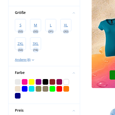
Hochzeit
Größe
S
M
L
XL
(32)
(32)
(31)
(32)
2XL
3XL
(32)
(16)
Andere (8)
Farbe
Preis