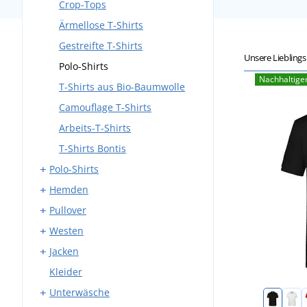
Crop-Tops
Ärmellose T-Shirts
Gestreifte T-Shirts
Unsere Liebling
Polo-Shirts
Nachhaltige
T-Shirts aus Bio-Baumwolle
Camouflage T-Shirts
Arbeits-T-Shirts
T-Shirts Bontis
Polo-Shirts
Hemden
Kurzarm Polo-Shirts
Pullover
Langarm Polo-Shirts
Kurzarm Hemden
Westen
Langarm Hemden
Pullover ohne Verschluß
Jacken
Flanellhemden
Pullover mit V-Ausschnitt
Fleecewesten
Kleider
Krawatten
Pullover ohne Ärmel
Softshellwesten
Softshelljacken
Unterwäsche
Daunenwesten
Stepp- und Daunenjacken