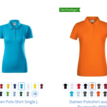
Nachhaltiger
+2
n Polo-Shirt Single J.
Damen Poloshirt aus
Baumwolle 8009