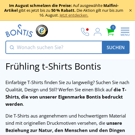
Im August schmelzen die Preise:
Auf ausgewählte
Malfini-
Artikel
gibt es jetzt bis zu
50 % Rabatt.
Die Aktion gilt nur bis zum
16. August.
Jetzt entdecken.
0
MENU
SUCHEN
Frühling t-Shirts Bontis
Einfarbige T-Shirts finden Sie zu langweilig? Suchen Sie nach
Qualität, Design und Stil? Werfen Sie einen Blick auf
die T-
Shirts, die von unserer Eigenmarke Bontis bedruckt
werden
.
Die T-Shirts aus angenehmem und hochwertigem Material
sind mit originellen Druckmotiven versehen, die
unsere
Beziehung zur Natur, den Menschen und den Dingen