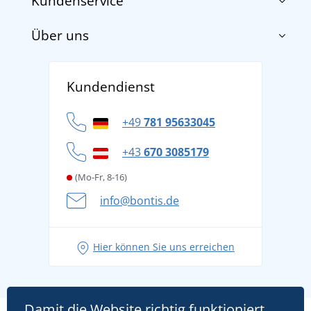
Kundenservice
Über uns
Impressum
AGB
Über uns
Versand und Zahlung
Kundendienst
Für Unternehmen und Organisationen
Widerrufsbelehrung und Reklamationen
Datenschutz
+49
781 95633045
Cookie-Richtlinie
+43
670 3085179
(Mo-Fr, 8-16)
info@bontis.de
Hier können Sie uns erreichen
Damit die Website richtig funktioniert