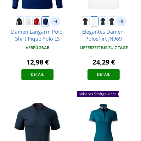
+4
+9
Damen Langarm Polo-
Elegantes Damen-
Shirt Pique Polo LS
Poloshirt JN969
VERFÜGBAR
LIEFERZEIT BIS ZU 7 TAGE
12,98 €
24,29 €
DETAIL
DETAIL
höheres Stoffgewicht