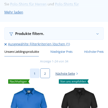
Sie
Polo-Shirts für Herren
und
Polo-Shirts für
Damen
erwerben, und wir haben auch welche für
Kinder
.
Mehr laden
Polo-Shirts sind zum Bedrucken ideal.
Produkte filtern.
Ausgewählte Filterkriterien löschen (1)
Unsere Lieblingsprodukte
Niedrigster Preis
Höchster Preis
Anzeige 1-24 von 34
1
2
Nächste Seite
Nachhaltiger
Von uns empfohlen