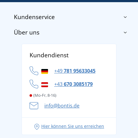
Kundenservice
Über uns
Impressum
AGB
Über uns
Versand und Zahlung
Kundendienst
Für Unternehmen und Organisationen
Widerrufsbelehrung und Reklamationen
Datenschutz
+49
781 95633045
Cookie-Richtlinie
+43
670 3085179
(Mo-Fr, 8-16)
info@bontis.de
Hier können Sie uns erreichen