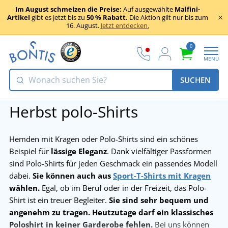
Im August schmelzen die Preise:
Auf ausgewählte
Malfini-
Artikel
gibt es jetzt bis zu
50 % Rabatt.
Die Aktion gilt nur bis zum
16. August.
Jetzt entdecken.
0
MENU
SUCHEN
Herbst polo-Shirts
Hemden mit Kragen oder Polo-Shirts sind ein schönes
Beispiel für
lässige Eleganz
. Dank vielfältiger Passformen
sind Polo-Shirts für jeden Geschmack ein passendes Modell
dabei.
Sie können auch aus
Sport-T-Shirts mit Kragen
wählen.
Egal, ob im Beruf oder in der Freizeit, das Polo-
Shirt ist ein treuer Begleiter.
Sie sind sehr bequem und
angenehm zu tragen.
Heutzutage darf ein klassisches
Poloshirt in keiner Garderobe fehlen.
Bei uns können