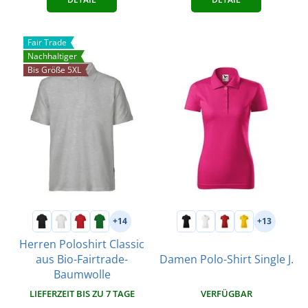
Fair Trade
Nachhaltiger
Bis Größe 5XL
+14
+13
Herren Poloshirt Classic
aus Bio-Fairtrade-
Damen Polo-Shirt Single J.
Baumwolle
VERFÜGBAR
LIEFERZEIT BIS ZU 7 TAGE