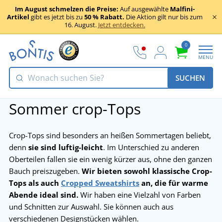
Im August schmelzen die Preise:
Auf ausgewählte
Malfini-
Artikel
gibt es jetzt bis zu
50 % Rabatt.
Die Aktion gilt nur bis zum
16. August.
Jetzt entdecken.
0
MENU
SUCHEN
Sommer crop-Tops
Crop-Tops sind besonders an heißen Sommertagen beliebt,
denn
sie sind luftig-leicht
. Im Unterschied zu anderen
Oberteilen fallen sie ein wenig kürzer aus, ohne den ganzen
Bauch preiszugeben.
Wir bieten sowohl klassische Crop-
Tops als auch
Cropped Sweatshirts
an, die für warme
Abende ideal sind.
Wir haben eine Vielzahl von Farben
und Schnitten zur Auswahl. Sie können auch aus
verschiedenen Designstücken wählen.