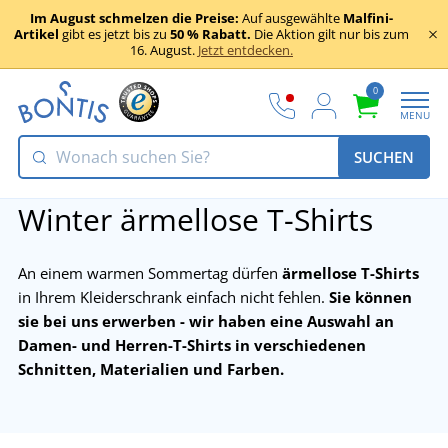
Im August schmelzen die Preise:
Auf ausgewählte
Malfini-
Artikel
gibt es jetzt bis zu
50 % Rabatt.
Die Aktion gilt nur bis zum
16. August.
Jetzt entdecken.
0
MENU
SUCHEN
Winter ärmellose T-Shirts
An einem warmen Sommertag dürfen
ärmellose T-Shirts
in Ihrem Kleiderschrank einfach nicht fehlen.
Sie können
sie bei uns erwerben - wir haben eine Auswahl an
Damen- und Herren-T-Shirts in verschiedenen
Schnitten, Materialien und Farben.