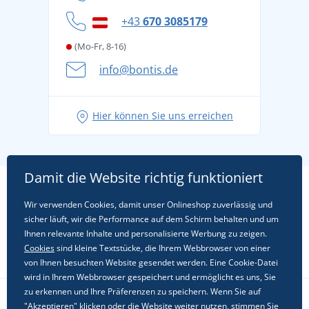
Cookie-Richtlinie
+43
670 3085179
(Mo-Fr, 8-16)
info@bontis.de
Hier können Sie uns erreichen
Damit die Website richtig funktioniert
Wir verwenden Cookies, damit unser Onlineshop zuverlässig und
sicher läuft, wir die Performance auf dem Schirm behalten und um
Ihnen relevante Inhalte und personalisierte Werbung zu zeigen.
Cookies
sind kleine Textstücke, die Ihrem Webbrowser von einer
von Ihnen besuchten Website gesendet werden. Eine Cookie-Datei
wird in Ihrem Webbrowser gespeichert und ermöglicht es uns, Sie
zu erkennen und Ihre Präferenzen zu speichern. Wenn Sie auf
"Akzeptieren" klicken oder die Website weiter nutzen, stimmen Sie