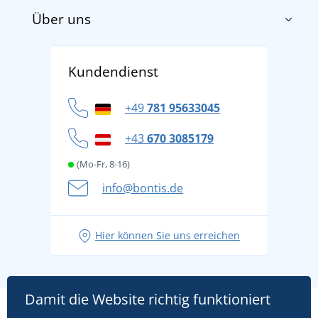
Über uns
Impressum
AGB
Über uns
Versand und Zahlung
Kundendienst
Für Unternehmen und Organisationen
Widerrufsbelehrung und Reklamationen
Datenschutz
+49
781 95633045
Cookie-Richtlinie
+43
670 3085179
(Mo-Fr, 8-16)
info@bontis.de
Hier können Sie uns erreichen
Damit die Website richtig funktioniert