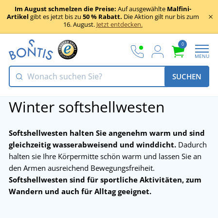
Im August schmelzen die Preise:
Auf ausgewählte
Malfini-
Artikel
gibt es jetzt bis zu
50 % Rabatt.
Die Aktion gilt nur bis zum
16. August.
Jetzt entdecken.
0
MENU
SUCHEN
Winter softshellwesten
Softshellwesten halten Sie angenehm warm und sind
gleichzeitig wasserabweisend und winddicht.
Dadurch
halten sie Ihre Körpermitte schön warm und lassen Sie an
den Armen ausreichend Bewegungsfreiheit.
Softshellwesten sind für sportliche Aktivitäten, zum
Wandern und auch für Alltag geeignet.