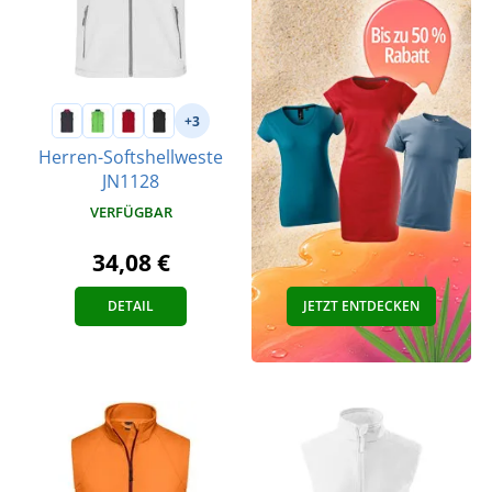
+3
Herren-Softshellweste
JN1128
VERFÜGBAR
34,08 €
DETAIL
JETZT ENTDECKEN