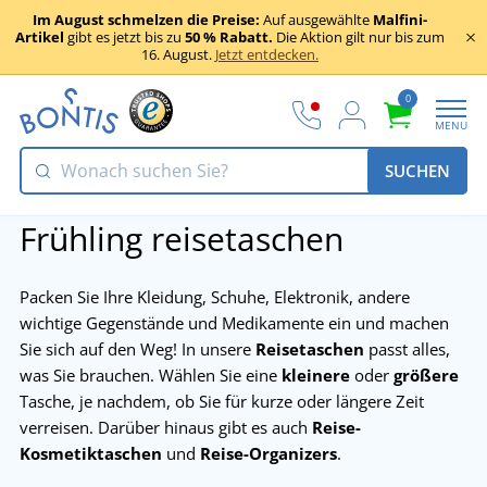
Im August schmelzen die Preise:
Auf ausgewählte
Malfini-
Artikel
gibt es jetzt bis zu
50 % Rabatt.
Die Aktion gilt nur bis zum
16. August.
Jetzt entdecken.
0
MENU
SUCHEN
Frühling reisetaschen
Packen Sie Ihre Kleidung, Schuhe, Elektronik, andere
wichtige Gegenstände und Medikamente ein und machen
Sie sich auf den Weg! In unsere
Reisetaschen
passt alles,
was Sie brauchen. Wählen Sie eine
kleinere
oder
größere
Tasche, je nachdem, ob Sie für kurze oder längere Zeit
verreisen. Darüber hinaus gibt es auch
Reise-
Kosmetiktaschen
und
Reise-Organizers
.