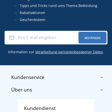
Tipps und Tricks rund ums Thema Bekleidung
Rabattaktionen
Geschenkideen
BESTÄTIGEN
Information zur
Verarbeitung personenbezogener Daten
.
Kundenservice
Über uns
Impressum
AGB
Über uns
Versand und Zahlung
Kundendienst
Für Unternehmen und Organisationen