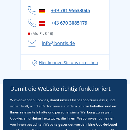
Widerrufsbelehrung und Reklamationen
Datenschutz
+49
781 95633045
Cookie-Richtlinie
+43
670 3085179
(Mo-Fr, 8-16)
info@bontis.de
Hier können Sie uns erreichen
Damit die Website richtig funktioniert
Wir verwenden Cookies, damit unser Onlineshop zuverlässig und
sicher läuft, wir die Performance auf dem Schirm behalten und um
Ihnen relevante Inhalte und personalisierte Werbung zu zeigen.
Cookies
sind kleine Textstücke, die Ihrem Webbrowser von einer
von Ihnen besuchten Website gesendet werden. Eine Cookie-Datei