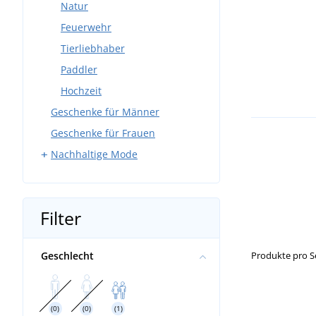
Natur
Feuerwehr
Tierliebhaber
Paddler
Hochzeit
Geschenke für Männer
Geschenke für Frauen
Nachhaltige Mode
T-Shirts
Sweatshirts
Filter
Caps und Mützen
Sportbekleidung
Geschlecht
Produkte pro S
Baby- und Kinderbekleidung
Handtücher und Badetücher
Taschen und Rucksäcke
(0)
(0)
(1)