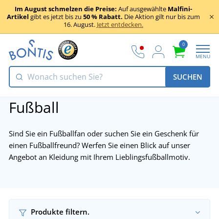
Im August schmelzen die Preise:
Auf ausgewählte
Malfini-
Artikel
gibt es jetzt bis zu
50 % Rabatt.
Die Aktion gilt nur bis zum
16. August.
Jetzt entdecken.
0
MENU
SUCHEN
Fußball
Sind Sie ein Fußballfan oder suchen Sie ein Geschenk für
einen Fußballfreund? Werfen Sie einen Blick auf unser
Angebot an Kleidung mit Ihrem Lieblingsfußballmotiv.
Produkte filtern.