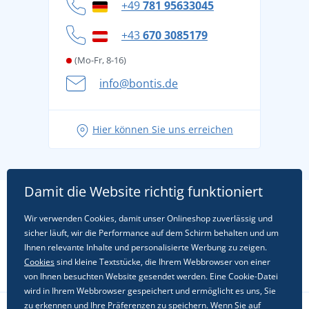
Datenschutz
+49
781 95633045
Cookie-Richtlinie
+43
670 3085179
(Mo-Fr, 8-16)
info@bontis.de
Hier können Sie uns erreichen
Damit die Website richtig funktioniert
Wir verwenden Cookies, damit unser Onlineshop zuverlässig und
sicher läuft, wir die Performance auf dem Schirm behalten und um
Ihnen relevante Inhalte und personalisierte Werbung zu zeigen.
Cookies
sind kleine Textstücke, die Ihrem Webbrowser von einer
von Ihnen besuchten Website gesendet werden. Eine Cookie-Datei
wird in Ihrem Webbrowser gespeichert und ermöglicht es uns, Sie
zu erkennen und Ihre Präferenzen zu speichern. Wenn Sie auf