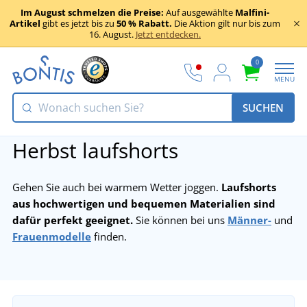
Im August schmelzen die Preise:
Auf ausgewählte
Malfini-
Artikel
gibt es jetzt bis zu
50 % Rabatt.
Die Aktion gilt nur bis zum
16. August.
Jetzt entdecken.
0
MENU
SUCHEN
Herbst laufshorts
Gehen Sie auch bei warmem Wetter joggen.
Laufshorts
aus hochwertigen und bequemen Materialien sind
dafür perfekt geeignet.
Sie können bei uns
Männer-
und
Frauenmodelle
finden.