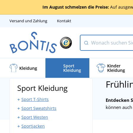
Im August schmelzen die Preise:
Auf ausgew
Versand und Zahlung
Kontakt
Sport
Kinder
Kleidung
Kleidung
Kleidung
Frühli
Sport Kleidung
Sport T-Shirts
Entdecken S
können auch
Sport Sweatshirts
Sport Tank Tops
Sport Westen
Sport T-Shirts Ärmellos
Sport Sweatshirts mit
Reißverschluss
Sportjacken
Sport T-Shirts mit kurzen
Softshell Sportwesten
Ärmeln
Sport Sweatshirts ohne