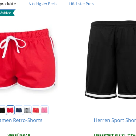
sprodukte
Niedrigster Preis
Höchster Preis
fohlen
Herren Sport Shor
amen Retro-Shorts
LIEFERZEIT BIS ZU 7 T
VERFÜGBAR