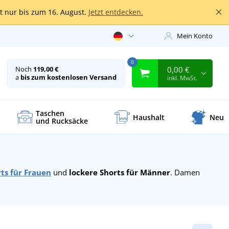
lt nur bis zum 16. August.
Jetzt entdecken.
Mein Konto
0
0,00 €
Noch
119,00 €
a
bis zum kostenlosen Versand
inkl. MwSt.
Taschen
Haushalt
Neu
und Rucksäcke
rts für Frauen
und
lockere Shorts für Männer
. Damen