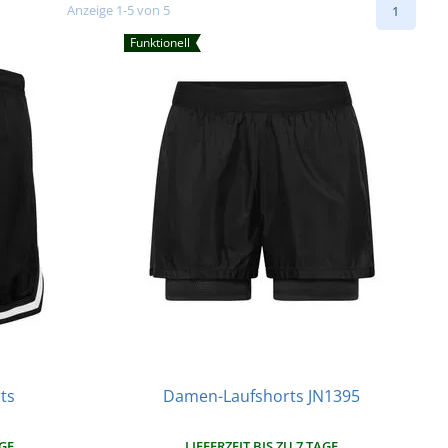
Anzeige 1-5 von 5
1
Funktionell
ts
Damen-Laufshorts JN1395
AGE
LIEFERZEIT BIS ZU 7 TAGE