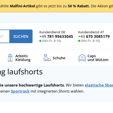
ählte
Malfini-Artikel
gibt es jetzt bis zu
50 % Rabatt.
Die Aktion gi
Kundendienst DE
Kundendienst AT
+49
781 95633045
+43
670 3085179
SUCHEN
(Mo-Fr, 8-16)
(Mo-Fr, 8-16)
Arbeits
Caps
Schuhe
Kleidung
und Mützen
ng laufshorts
ie unsere hochwertige Laufshorts.
Wir bieten
elastische Sho
 einen
Sportrock
mit integrierten Shorts wählen.