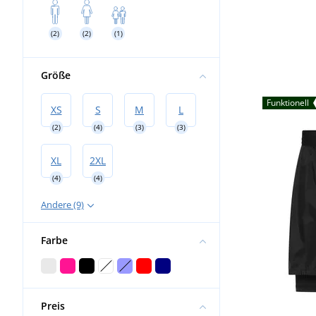
(2)
(2)
(1)
Größe
Funktionell
XS
S
M
L
(2)
(4)
(3)
(3)
XL
2XL
(4)
(4)
Andere (9)
Farbe
Preis