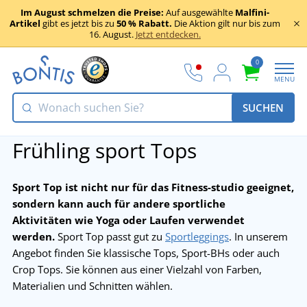
Im August schmelzen die Preise:
Auf ausgewählte
Malfini-
Artikel
gibt es jetzt bis zu
50 % Rabatt.
Die Aktion gilt nur bis zum
16. August.
Jetzt entdecken.
0
MENU
SUCHEN
Frühling sport Tops
Sport Top ist nicht nur für das Fitness-studio geeignet,
sondern kann auch für andere sportliche
Aktivitäten wie Yoga oder Laufen verwendet
werden.
Sport Top passt gut zu
Sportleggings
. In unserem
Angebot finden Sie klassische Tops, Sport-BHs oder auch
Crop Tops. Sie können aus einer Vielzahl von Farben,
Materialien und Schnitten wählen.