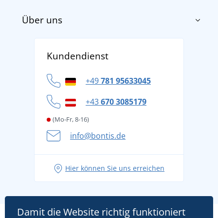
Über uns
Impressum
AGB
Über uns
Versand und Zahlung
Kundendienst
Für Unternehmen und Organisationen
Widerrufsbelehrung und Reklamationen
Datenschutz
+49
781 95633045
Cookie-Richtlinie
+43
670 3085179
(Mo-Fr, 8-16)
info@bontis.de
Hier können Sie uns erreichen
Damit die Website richtig funktioniert