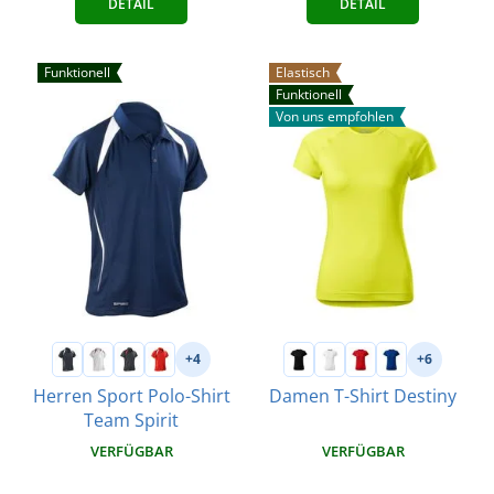
DETAIL
DETAIL
Funktionell
Elastisch
Funktionell
Von uns empfohlen
+4
+6
Herren Sport Polo-Shirt
Damen T-Shirt Destiny
Team Spirit
VERFÜGBAR
VERFÜGBAR