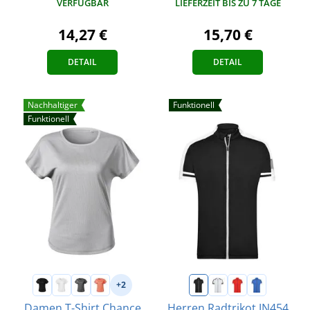
VERFÜGBAR
LIEFERZEIT BIS ZU 7 TAGE
14,27 €
15,70 €
DETAIL
DETAIL
Nachhaltiger
Funktionell
Funktionell
+2
Damen T-Shirt Chance
Herren Radtrikot JN454