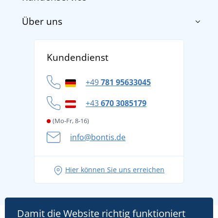
Über uns
Impressum
AGB
Über uns
Versand und Zahlung
Kundendienst
Für Unternehmen und Organisationen
Widerrufsbelehrung und Reklamationen
Datenschutz
+49
781 95633045
Cookie-Richtlinie
+43
670 3085179
(Mo-Fr, 8-16)
info@bontis.de
Hier können Sie uns erreichen
Damit die Website richtig funktioniert