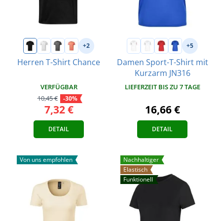
+2
+5
Herren T-Shirt Chance
Damen Sport-T-Shirt mit
Kurzarm JN316
VERFÜGBAR
LIEFERZEIT BIS ZU 7 TAGE
10,45 €
-30%
7,32 €
16,66 €
DETAIL
DETAIL
Von uns empfohlen
Nachhaltiger
Elastisch
Funktionell