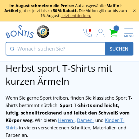
Im August schmelzen die Preise:
Auf ausgewählte
Malfini-
Artikel
gibt es jetzt bis zu
50 % Rabatt.
Die Aktion gilt nur bis zum
16. August.
Jetzt entdecken.
0
MENU
SUCHEN
Herbst sport T-Shirts mit
kurzen Ärmeln
Wenn Sie gerne Sport treiben, finden Sie klassische Sport T-
Shirts bestimmt nützlich.
Sport T-Shirts sind leicht,
luftig, schnelltrocknend und leitet den Schweiß vom
Körper weg.
Wir bieten
Herren-
,
Damen-
und
Kinder-T-
Shirts
in vielen verschiedenen Schnitten, Materialien und
Farben an.