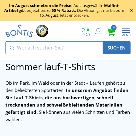
Im August schmelzen die Preise:
Auf ausgewählte
Malfini-
Artikel
gibt es jetzt bis zu
50 % Rabatt.
Die Aktion gilt nur bis zum
16. August.
Jetzt entdecken.
0
MENU
SUCHEN
Sommer lauf-T-Shirts
Ob im Park, im Wald oder in der Stadt – Laufen gehört zu
den beliebtesten Sportarten.
In unserem Angebot finden
Sie Lauf-T-Shirts, die aus hochwertigen, schnell
trocknenden und schweißableitenden Materialien
gefertigt sind.
Sie können aus vielen Schnitten und Farben
wählen.