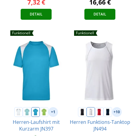
7,32 €
16,66 €
DETAIL
DETAIL
Funktionell
Funktionell
+1
+10
Herren-Laufshirt mit
Herren Funktions-Tanktop
Kurzarm JN397
JN494