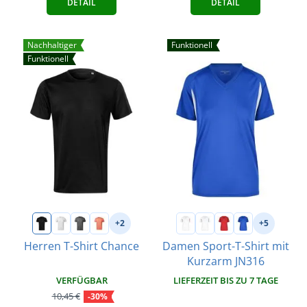
DETAIL
DETAIL
Nachhaltiger
Funktionell
Funktionell
+2
+5
Herren T-Shirt Chance
Damen Sport-T-Shirt mit
Kurzarm JN316
VERFÜGBAR
LIEFERZEIT BIS ZU 7 TAGE
10,45 €
-30%