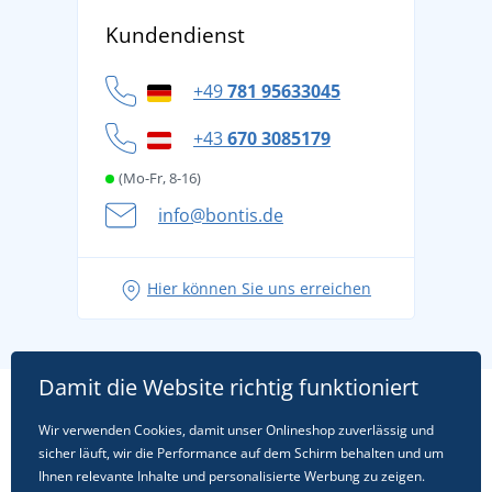
Über uns
Versand und Zahlung
Kundendienst
Für Unternehmen und Organisationen
Widerrufsbelehrung und Reklamationen
Datenschutz
+49
781 95633045
Cookie-Richtlinie
+43
670 3085179
(Mo-Fr, 8-16)
info@bontis.de
Hier können Sie uns erreichen
Damit die Website richtig funktioniert
Wir verwenden Cookies, damit unser Onlineshop zuverlässig und
sicher läuft, wir die Performance auf dem Schirm behalten und um
Ihnen relevante Inhalte und personalisierte Werbung zu zeigen.