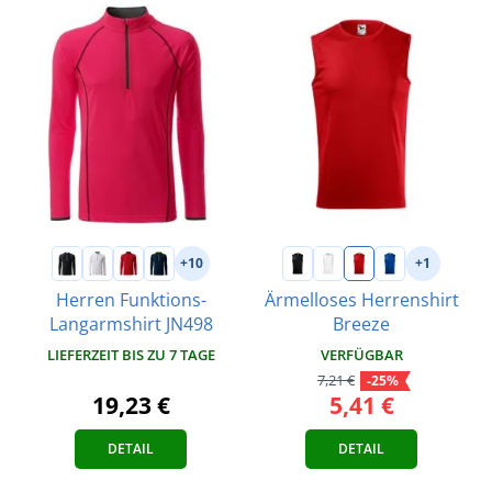
+10
+1
Herren Funktions-
Ärmelloses Herrenshirt
Langarmshirt JN498
Breeze
LIEFERZEIT BIS ZU 7 TAGE
VERFÜGBAR
7,21 €
-25%
19,23 €
5,41 €
DETAIL
DETAIL