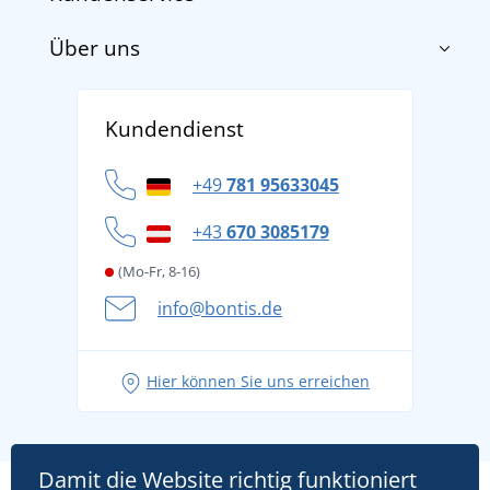
Über uns
Impressum
AGB
Über uns
Versand und Zahlung
Kundendienst
Für Unternehmen und Organisationen
Widerrufsbelehrung und Reklamationen
Datenschutz
+49
781 95633045
Cookie-Richtlinie
+43
670 3085179
(Mo-Fr, 8-16)
info@bontis.de
Hier können Sie uns erreichen
Damit die Website richtig funktioniert