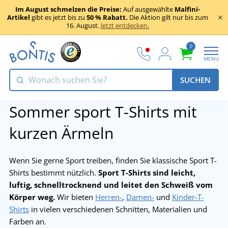
Im August schmelzen die Preise:
Auf ausgewählte
Malfini-
Artikel
gibt es jetzt bis zu
50 % Rabatt.
Die Aktion gilt nur bis zum
16. August.
Jetzt entdecken.
0
MENU
SUCHEN
Sommer sport T-Shirts mit
kurzen Ärmeln
Wenn Sie gerne Sport treiben, finden Sie klassische Sport T-
Shirts bestimmt nützlich.
Sport T-Shirts sind leicht,
luftig, schnelltrocknend und leitet den Schweiß vom
Körper weg.
Wir bieten
Herren-
,
Damen-
und
Kinder-T-
Shirts
in vielen verschiedenen Schnitten, Materialien und
Farben an.