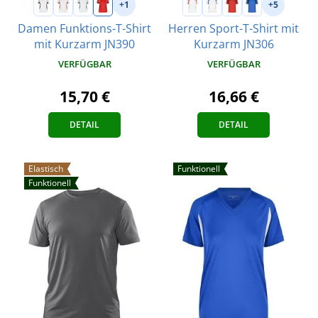
+1
+5
Damen Funktions-T-Shirt
Herren Sport-T-Shirt mit
mit Kurzarm JN390
Kurzarm JN306
VERFÜGBAR
VERFÜGBAR
15,70 €
16,66 €
DETAIL
DETAIL
Elastisch
Funktionell
Funktionell