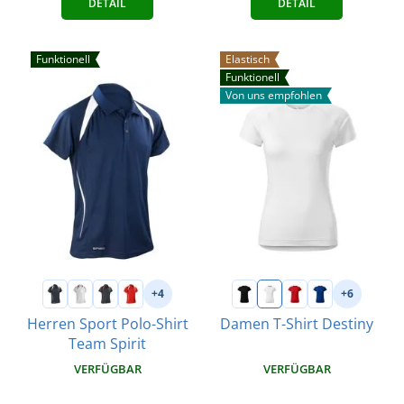
DETAIL
DETAIL
Funktionell
Elastisch
Funktionell
Von uns empfohlen
+4
+6
Herren Sport Polo-Shirt
Damen T-Shirt Destiny
Team Spirit
VERFÜGBAR
VERFÜGBAR