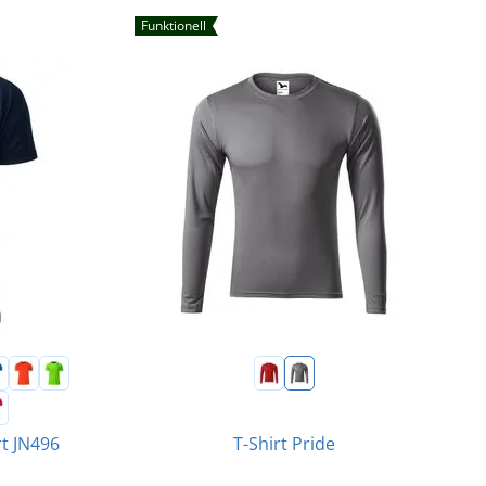
Funktionell
T-Shirt Pride
rt JN496