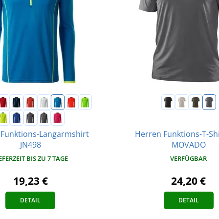
Herren Funktions-T-Sh
 Funktions-Langarmshirt
MOVADO
JN498
VERFÜGBAR
EFERZEIT BIS ZU 7 TAGE
24,20 €
19,23 €
DETAIL
DETAIL