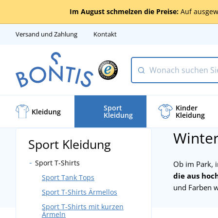
Im August schmelzen die Preise:
Auf ausgew
Versand und Zahlung
Kontakt
Sport
Kinder
Kleidung
Kleidung
Kleidung
Winter
Sport Kleidung
Sport T-Shirts
Ob im Park, i
die aus hoc
Sport Tank Tops
und Farben w
Sport T-Shirts Ärmellos
Sport T-Shirts mit kurzen
Ärmeln