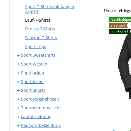
Sport T-Shirts mit langen
Unsere Liebling
Ärmeln
Nachhaltige
Lauf-T-Shirts
Elastisch
Fitness T-Shirts
Funktionell
Fahrrad T-Shirts
Sport Tops
Sport Sweatshirts
Sport Westen
Sport Sweatshirts mit
Reißverschluss
Sportjacken
Softshell Sportwesten
Sport Sweatshirts ohne
Sporthosen
Outdoor-Westen
Sport Softshelljacken
Reißverschluss
Sport Shorts
Sport Steppjacken
Laufhosen
Sport Jogginghosen
Laufjacken
Elastische Sporthosen
Laufshorts
Thermounterwäsche
Outdoor-Jacken
Softshell-Sporthosen
Elastische Shorts
Lauf-Jogginghosen
Laufbekleidung
Outdoor-Hosen
Fahrradhosen
Fitness-Jogginghosen
Thermosocken
Radsportbekleidung
Sport Leggings
Thermounterhosen
Laufjacken