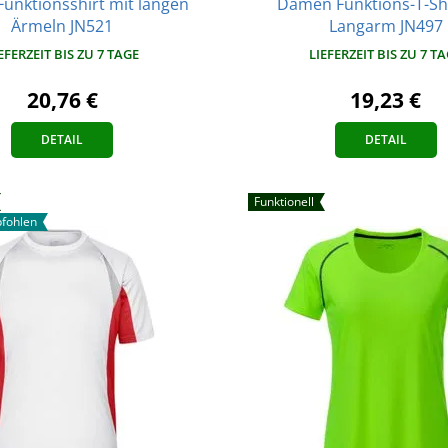
unktionsshirt mit langen
Damen Funktions-T-Shi
Ärmeln JN521
Langarm JN497
EFERZEIT BIS ZU 7 TAGE
LIEFERZEIT BIS ZU 7 T
20,76 €
19,23 €
DETAIL
DETAIL
Funktionell
fohlen