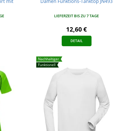
rt mit
Damen Funktions-Tanktop JN493
LIEFERZEIT BIS ZU 7 TAGE
AGE
12,60 €
DETAIL
Nachhaltiger
Funktionell