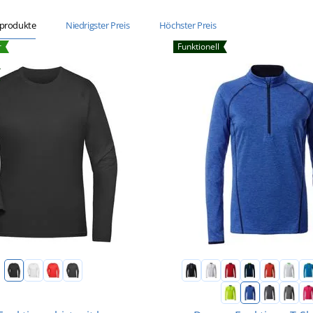
sprodukte
Niedrigster Preis
Höchster Preis
r
Funktionell