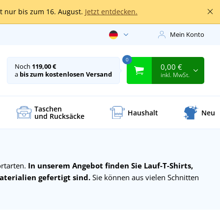
lt nur bis zum 16. August.
Jetzt entdecken.
Mein Konto
0
0,00 €
Noch
119,00 €
a
bis zum kostenlosen Versand
inkl. MwSt.
Taschen
Haushalt
Neu
und Rucksäcke
ortarten.
In unserem Angebot finden Sie Lauf-T-Shirts,
erialien gefertigt sind.
Sie können aus vielen Schnitten