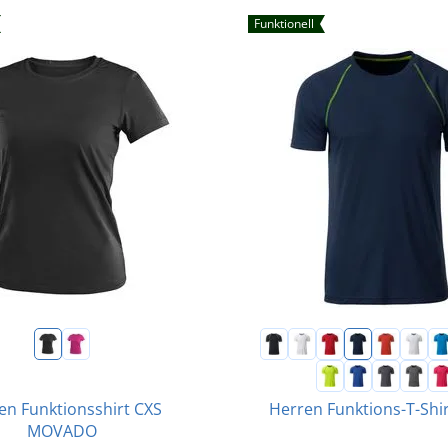
Funktionell
n Funktionsshirt CXS
Herren Funktions-T-Shi
MOVADO