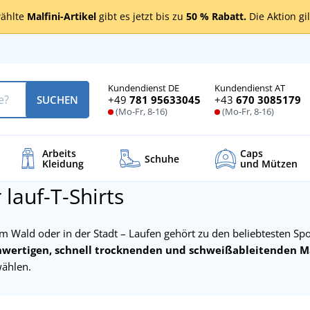
ählte
Malfini-Artikel
gibt es jetzt bis zu
50 % Rabatt.
Die Aktion gi
Kundendienst DE
Kundendienst AT
+49
781 95633045
+43
670 3085179
SUCHEN
(Mo-Fr, 8-16)
(Mo-Fr, 8-16)
Arbeits
Caps
Schuhe
Kleidung
und Mützen
 lauf-T-Shirts
m Wald oder in der Stadt – Laufen gehört zu den beliebtesten Sp
hwertigen, schnell trocknenden und schweißableitenden Mat
ählen.