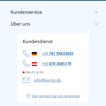
Kundenservice
Über uns
Impressum
AGB
Über uns
Versand und Zahlung
Kundendienst
Für Unternehmen und Organisationen
Widerrufsbelehrung und Reklamationen
Datenschutz
+49
781 95633045
Cookie-Richtlinie
+43
670 3085179
(Mo-Fr, 8-16)
info@bontis.de
Hier können Sie uns erreichen