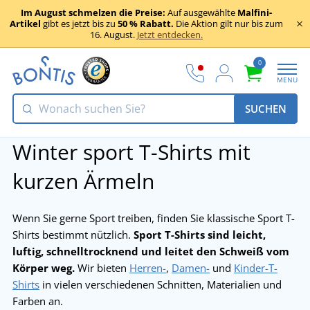
Im August schmelzen die Preise:
Auf ausgewählte
Malfini-
Artikel
gibt es jetzt bis zu
50 % Rabatt.
Die Aktion gilt nur bis zum
16. August.
Jetzt entdecken.
0
MENU
SUCHEN
Winter sport T-Shirts mit
kurzen Ärmeln
Wenn Sie gerne Sport treiben, finden Sie klassische Sport T-
Shirts bestimmt nützlich.
Sport T-Shirts sind leicht,
luftig, schnelltrocknend und leitet den Schweiß vom
Körper weg.
Wir bieten
Herren-
,
Damen-
und
Kinder-T-
Shirts
in vielen verschiedenen Schnitten, Materialien und
Farben an.