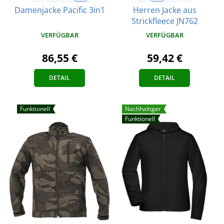
Damenjacke Pacific 3in1
Herren Jacke aus
Strickfleece JN762
VERFÜGBAR
VERFÜGBAR
86,55 €
59,42 €
DETAIL
DETAIL
Funktionell
Nachhaltiger
Funktionell