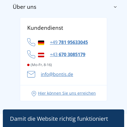
Über uns
Impressum
AGB
Über uns
Versand und Zahlung
Kundendienst
Für Unternehmen und Organisationen
Widerrufsbelehrung und Reklamationen
Datenschutz
+49
781 95633045
Cookie-Richtlinie
+43
670 3085179
(Mo-Fr, 8-16)
info@bontis.de
Hier können Sie uns erreichen
Damit die Website richtig funktioniert