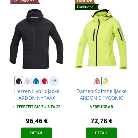
Bis Größe 5XL
Elastisch
Funktionell
+2
Herren Hybridjacke
Damen-Softshelljacke
ARDON NYPAXX
ARDON CITYCONIC
LIEFERZEIT BIS ZU 6 TAGE
VERFÜGBAR
96,46 €
72,78 €
DETAIL
DETAIL