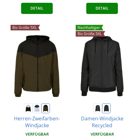
DETAIL
DETAIL
Bis Größe 5XL
Nachhaltiger
Bis Größe 5XL
Herren-Zweifarben-
Damen-Windjacke
Windjacke
Recycled
VERFÜGBAR
VERFÜGBAR