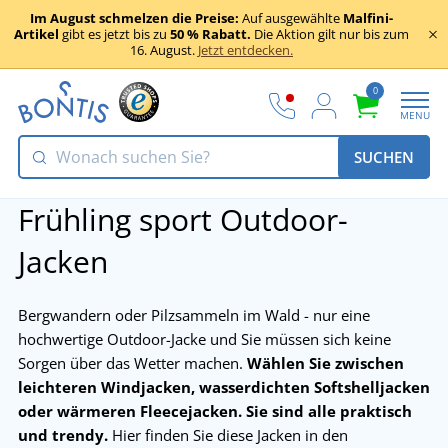
Im August schmelzen die Preise:
Auf ausgewählte
Malfini-
Artikel
gibt es jetzt bis zu
50 % Rabatt.
Die Aktion gilt nur bis zum
16. August.
Jetzt entdecken.
0
MENU
SUCHEN
Frühling sport Outdoor-
Jacken
Bergwandern oder Pilzsammeln im Wald - nur eine
hochwertige Outdoor-Jacke und Sie müssen sich keine
Sorgen über das Wetter machen.
Wählen Sie zwischen
leichteren Windjacken, wasserdichten Softshelljacken
oder wärmeren Fleecejacken.
Sie sind alle praktisch
und trendy.
Hier finden Sie diese Jacken in den