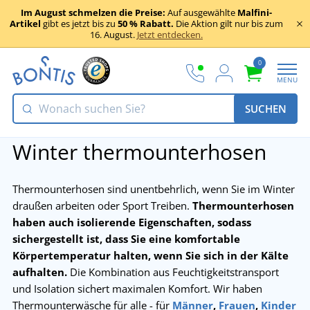
Im August schmelzen die Preise:
Auf ausgewählte
Malfini-
Artikel
gibt es jetzt bis zu
50 % Rabatt.
Die Aktion gilt nur bis zum
16. August.
Jetzt entdecken.
0
MENU
SUCHEN
Winter thermounterhosen
Thermounterhosen sind unentbehrlich, wenn Sie im Winter
draußen arbeiten oder Sport Treiben.
Thermounterhosen
haben auch isolierende Eigenschaften, sodass
sichergestellt ist, dass Sie eine komfortable
Körpertemperatur halten, wenn Sie sich in der Kälte
aufhalten.
Die Kombination aus Feuchtigkeitstransport
und Isolation sichert maximalen Komfort. Wir haben
Thermounterwäsche für alle - für
Männer
,
Frauen
,
Kinder