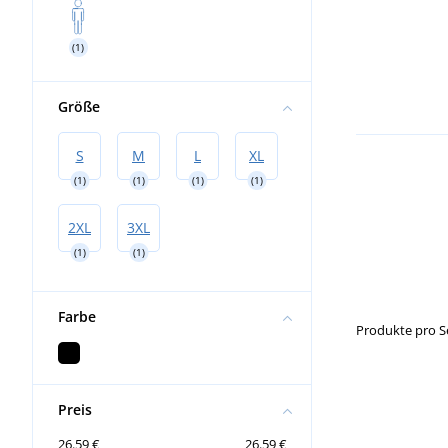
(1)
Größe
S
M
L
XL
(1)
(1)
(1)
(1)
2XL
3XL
(1)
(1)
Farbe
Produkte pro S
Preis
26.59 €
26.59 €