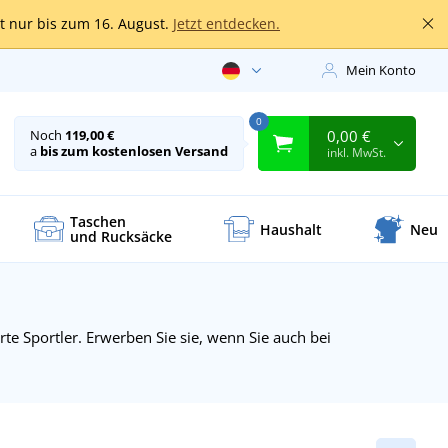
lt nur bis zum 16. August.
Jetzt entdecken.
Mein Konto
0
0,00 €
Noch
119,00 €
a
bis zum kostenlosen Versand
inkl. MwSt.
Taschen
Haushalt
Neu
und Rucksäcke
e Sportler. Erwerben Sie sie, wenn Sie auch bei