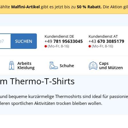
ählte
Malfini-Artikel
gibt es jetzt bis zu
50 % Rabatt.
Die Aktion gi
Kundendienst DE
Kundendienst AT
+49
781 95633045
+43
670 3085179
SUCHEN
(Mo-Fr, 8-16)
(Mo-Fr, 8-16)
Arbeits
Caps
Schuhe
Kleidung
und Mützen
rm Thermo-T-Shirts
und bequeme kurzärmelige Thermoshirts sind ideal für passioniert
eren sportlichen Aktivitäten trocken bleiben wollen.