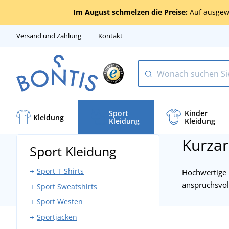
Im August schmelzen die Preise:
Auf ausgew
Versand und Zahlung
Kontakt
Sport
Kinder
Kleidung
Kleidung
Kleidung
Kurza
Sport Kleidung
Sport T-Shirts
Hochwertige 
anspruchsvoll
Sport Sweatshirts
Sport Tank Tops
Sport Westen
Sport T-Shirts Ärmellos
Sport Sweatshirts mit
Reißverschluss
Sportjacken
Sport T-Shirts mit kurzen
Softshell Sportwesten
Ärmeln
Sport Sweatshirts ohne