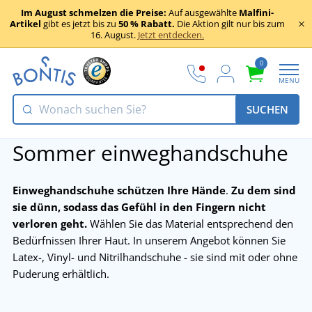
Im August schmelzen die Preise:
Auf ausgewählte
Malfini-
Artikel
gibt es jetzt bis zu
50 % Rabatt.
Die Aktion gilt nur bis zum
16. August.
Jetzt entdecken.
0
MENU
SUCHEN
Sommer einweghandschuhe
Einweghandschuhe schützen Ihre Hände
.
Zu dem sind
sie dünn, sodass das Gefühl in den Fingern nicht
verloren geht.
Wählen Sie das Material entsprechend den
Bedürfnissen Ihrer Haut. In unserem Angebot können Sie
Latex-, Vinyl- und Nitrilhandschuhe - sie sind mit oder ohne
Puderung erhältlich.