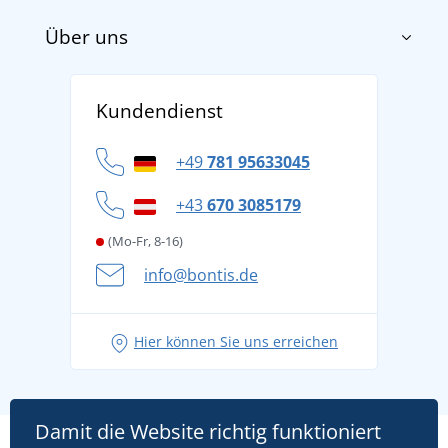
Über uns
Impressum
AGB
Über uns
Versand und Zahlung
Kundendienst
Für Unternehmen und Organisationen
Widerrufsbelehrung und Reklamationen
Datenschutz
+49
781 95633045
Cookie-Richtlinie
+43
670 3085179
(Mo-Fr, 8-16)
info@bontis.de
Hier können Sie uns erreichen
Damit die Website richtig funktioniert