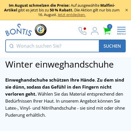
Im August schmelzen die Preise:
Auf ausgewählte
Malfini-
Artikel
gibt es jetzt bis zu
50 % Rabatt.
Die Aktion gilt nur bis zum
16. August.
Jetzt entdecken.
0
MENU
SUCHEN
Winter einweghandschuhe
Einweghandschuhe schützen Ihre Hände
.
Zu dem sind
sie dünn, sodass das Gefühl in den Fingern nicht
verloren geht.
Wählen Sie das Material entsprechend den
Bedürfnissen Ihrer Haut. In unserem Angebot können Sie
Latex-, Vinyl- und Nitrilhandschuhe - sie sind mit oder ohne
Puderung erhältlich.