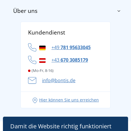
Über uns
Impressum
AGB
Über uns
Versand und Zahlung
Kundendienst
Für Unternehmen und Organisationen
Widerrufsbelehrung und Reklamationen
Datenschutz
+49
781 95633045
Cookie-Richtlinie
+43
670 3085179
(Mo-Fr, 8-16)
info@bontis.de
Hier können Sie uns erreichen
Damit die Website richtig funktioniert