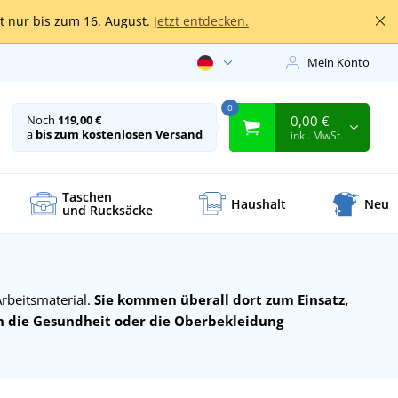
lt nur bis zum 16. August.
Jetzt entdecken.
Mein Konto
0
0,00 €
Noch
119,00 €
a
bis zum kostenlosen Versand
inkl. MwSt.
Taschen
Haushalt
Neu
und Rucksäcke
rbeitsmaterial.
Sie kommen überall dort zum Einsatz,
n die Gesundheit oder die Oberbekleidung