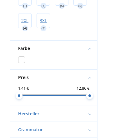
(1)
(4)
(5)
(5)
2XL
3XL
(4)
(5)
Farbe
Preis
1.41 €
12.86 €
Hersteller
Grammatur