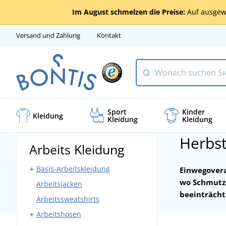
Im August schmelzen die Preise:
Auf ausgew
Versand und Zahlung
Kontakt
Sport
Kinder
Kleidung
Kleidung
Kleidung
Herbst
Arbeits Kleidung
Basis-Arbeitskleidung
Einwegovera
wo Schmutz,
Arbeitsjacken
Arbeitshosen mit Latz
beeinträcht
Arbeitssweatshirts
Arbeitshosen ohne Latz
Arbeitshosen
Bundjacken