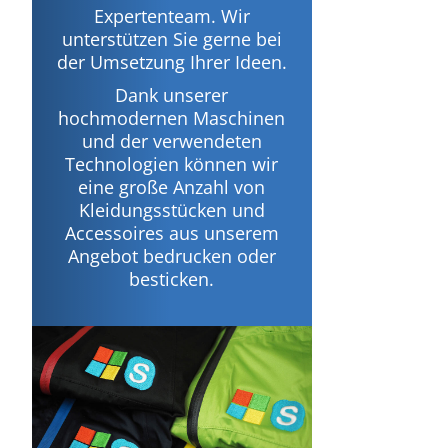
Expertenteam. Wir
unterstützen Sie gerne bei
der Umsetzung Ihrer Ideen.
Dank unserer
hochmodernen Maschinen
und der verwendeten
Technologien können wir
eine große Anzahl von
Kleidungsstücken und
Accessoires aus unserem
Angebot bedrucken oder
besticken.