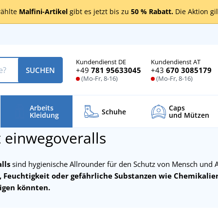
ählte
Malfini-Artikel
gibt es jetzt bis zu
50 % Rabatt.
Die Aktion gi
Kundendienst DE
Kundendienst AT
+49
781 95633045
+43
670 3085179
SUCHEN
(Mo-Fr, 8-16)
(Mo-Fr, 8-16)
Arbeits
Caps
Schuhe
Kleidung
und Mützen
 einwegoveralls
lls
sind hygienische Allrounder für den Schutz von Mensch und A
 Feuchtigkeit oder gefährliche Substanzen wie Chemikalie
igen könnten.