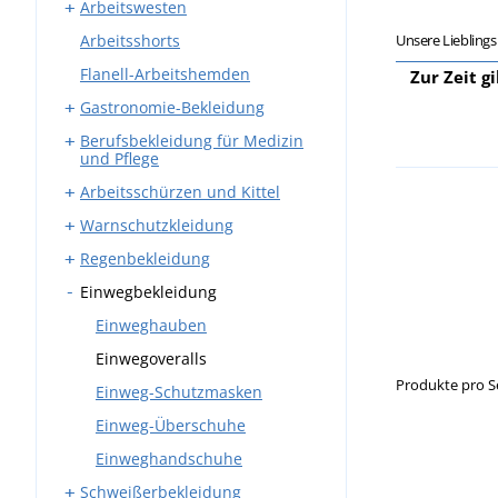
Arbeitswesten
Arbeitskleidung Sets
Bundhosen
Unsere Liebling
Arbeitsshorts
Overalls
Latzhosen
Westen mit Taschen
Flanell-Arbeitshemden
Winter-Arbeitskleidung
Winter-Arbeitswesten
Zur Zeit g
Gastronomie-Bekleidung
Berufsbekleidung für Medizin
Arbeitshosen
und Pflege
Schürzen
Arbeitsschürzen und Kittel
Kasacks
Mäntel
Warnschutzkleidung
Medizinische Kittel
Schmiedeschürzen
Hemden und Blusen
Regenbekleidung
Medizinische Hosen
Schweißerschürzen
Warnwesten
Kochjacken
Einwegbekleidung
Westen und Sweatshirts
Warnschutzjacken
Regenmäntel
Kochmützen
Warnschutz T-Shirts
Regenoveralls
Einweghauben
Westen und Sweatshirts
Warnschutz Sweatshirts
Regenblusen
Einwegoveralls
Krawatten
Produkte pro S
Warnschutzhosen
Regenhosen
Einweg-Schutzmasken
Warnschutz Rucksäcke
Wasserdichte Mäntel
Einweg-Überschuhe
Warnschutz Caps und
Einweghandschuhe
Mützen
Schweißerbekleidung