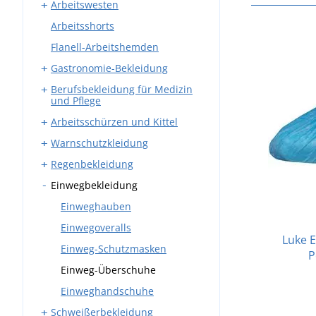
Arbeitswesten
Arbeitskleidung Sets
Bundhosen
Arbeitsshorts
Overalls
Latzhosen
Westen mit Taschen
Flanell-Arbeitshemden
Winter-Arbeitskleidung
Winter-Arbeitswesten
Gastronomie-Bekleidung
Berufsbekleidung für Medizin
Arbeitshosen
und Pflege
Schürzen
Arbeitsschürzen und Kittel
Kasacks
Mäntel
Warnschutzkleidung
Medizinische Kittel
Schmiedeschürzen
Hemden und Blusen
Regenbekleidung
Medizinische Hosen
Schweißerschürzen
Warnwesten
Kochjacken
Einwegbekleidung
Westen und Sweatshirts
Warnschutzjacken
Regenmäntel
Kochmützen
Warnschutz T-Shirts
Regenoveralls
Einweghauben
Westen und Sweatshirts
Warnschutz Sweatshirts
Regenblusen
Einwegoveralls
Krawatten
Luke 
Warnschutzhosen
Regenhosen
Einweg-Schutzmasken
P
Warnschutz Rucksäcke
Wasserdichte Mäntel
Einweg-Überschuhe
Warnschutz Caps und
Einweghandschuhe
Mützen
Schweißerbekleidung