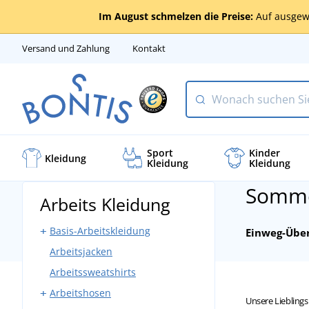
Im August schmelzen die Preise:
Auf ausgew
Versand und Zahlung
Kontakt
Sport
Kinder
Kleidung
Kleidung
Kleidung
Somme
Arbeits Kleidung
Basis-Arbeitskleidung
Einweg-Über
Arbeitsjacken
Arbeitshosen mit Latz
Arbeitssweatshirts
Arbeitshosen ohne Latz
Arbeitshosen
Bundjacken
Unsere Liebling