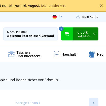
lt nur bis zum 16. August.
Jetzt entdecken.
Mein Konto
0
0,00 €
Noch
119,00 €
a
bis zum kostenlosen Versand
inkl. MwSt.
Taschen
Haushalt
Neu
und Rucksäcke
ppich und Boden sicher vor Schmutz.
Anzeige 1-1 von 1
1