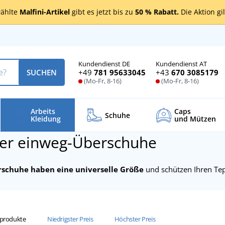
ählte
Malfini-Artikel
gibt es jetzt bis zu
50 % Rabatt.
Die Aktion gi
Kundendienst DE
Kundendienst AT
+49
781 95633045
+43
670 3085179
SUCHEN
(Mo-Fr, 8-16)
(Mo-Fr, 8-16)
Arbeits
Caps
Schuhe
Kleidung
und Mützen
r einweg-Überschuhe
schuhe haben eine universelle Größe
und schützen Ihren Te
sprodukte
Niedrigster Preis
Höchster Preis