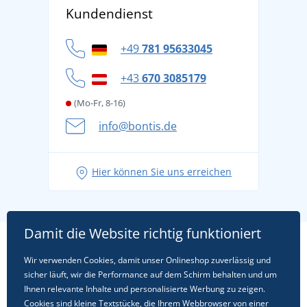
Versand und Zahlung
Kundendienst
Für Unternehmen und Organisationen
Widerrufsbelehrung und Reklamationen
Datenschutz
+49
781 95633045
Cookie-Richtlinie
+43
670 3085179
(Mo-Fr, 8-16)
info@bontis.de
Hier können Sie uns erreichen
Damit die Website richtig funktioniert
Wir verwenden Cookies, damit unser Onlineshop zuverlässig und
sicher läuft, wir die Performance auf dem Schirm behalten und um
Ihnen relevante Inhalte und personalisierte Werbung zu zeigen.
Cookies
sind kleine Textstücke, die Ihrem Webbrowser von einer