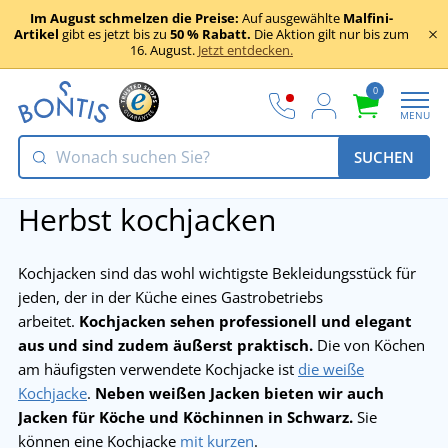
Im August schmelzen die Preise:
Auf ausgewählte
Malfini-
Artikel
gibt es jetzt bis zu
50 % Rabatt.
Die Aktion gilt nur bis zum
16. August.
Jetzt entdecken.
0
MENU
SUCHEN
Herbst kochjacken
Kochjacken sind das wohl wichtigste Bekleidungsstück für
jeden, der in der Küche eines Gastrobetriebs
arbeitet.
Kochjacken sehen professionell und elegant
aus und sind zudem äußerst praktisch.
Die von Köchen
am häufigsten verwendete Kochjacke ist
die weiße
Kochjacke
.
Neben weißen Jacken bieten wir auch
Jacken für Köche und Köchinnen in Schwarz.
Sie
können eine Kochjacke
mit kurzen
.