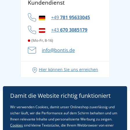
Kundendienst
Für Unternehmen und Organisationen
Widerrufsbelehrung und Reklamationen
Datenschutz
+49
781 95633045
Cookie-Richtlinie
+43
670 3085179
(Mo-Fr, 8-16)
info@bontis.de
Hier können Sie uns erreichen
Damit die Website richtig funktioniert
Wir verwenden Cookies, damit unser Onlineshop zuverlässig und
sicher läuft, wir die Performance auf dem Schirm behalten und um
Ihnen relevante Inhalte und personalisierte Werbung zu zeigen.
Cookies
sind kleine Textstücke, die Ihrem Webbrowser von einer