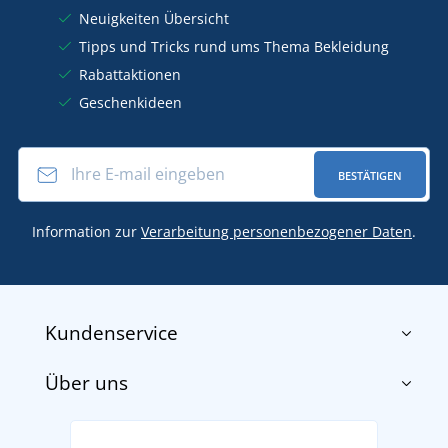
Neuigkeiten Übersicht
Tipps und Tricks rund ums Thema Bekleidung
Rabattaktionen
Geschenkideen
BESTÄTIGEN
Information zur
Verarbeitung personenbezogener Daten
.
Kundenservice
Über uns
Impressum
AGB
Über uns
Versand und Zahlung