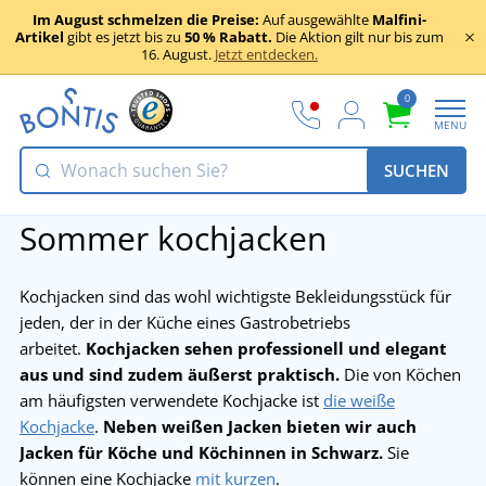
Im August schmelzen die Preise:
Auf ausgewählte
Malfini-
Artikel
gibt es jetzt bis zu
50 % Rabatt.
Die Aktion gilt nur bis zum
16. August.
Jetzt entdecken.
0
MENU
SUCHEN
Sommer kochjacken
Kochjacken sind das wohl wichtigste Bekleidungsstück für
jeden, der in der Küche eines Gastrobetriebs
arbeitet.
Kochjacken sehen professionell und elegant
aus und sind zudem äußerst praktisch.
Die von Köchen
am häufigsten verwendete Kochjacke ist
die weiße
Kochjacke
.
Neben weißen Jacken bieten wir auch
Jacken für Köche und Köchinnen in Schwarz.
Sie
können eine Kochjacke
mit kurzen
.